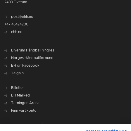
2403 Elverum
post@ehh.no
+47 46424200
ehh.no
Elverum Håndball Yngres
Norges Håndballforbund
EH on Facebook
Taiga'n
Billetter
EH Marked
Terningen Arena
Finn vårt kontor
Personvernerklæring