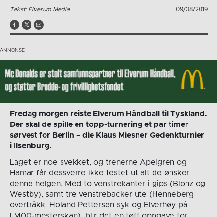
Tekst: Elverum Media
09/08/2019
Fredag morgen reiste Elverum Håndball til Tyskland.
Der skal de spille en topp-turnering et par timer
sørvest for Berlin – die Klaus Miesner Gedenkturnier
i Ilsenburg.
Laget er noe svekket, og trenerne Apelgren og
Hamar får dessverre ikke testet ut alt de ønsker
denne helgen. Med to venstrekanter i gips (Blonz og
Westby), samt tre venstrebacker ute (Henneberg
overtråkk, Holand Pettersen syk og Elverhøy på
LM00-mesterskap), blir det en tøff oppgave for