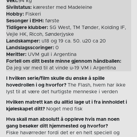
Vekt:
94 kg
Sivilstatus:
kærester med Madeleine
Hobby:
Fiskeri
Sesonger i EHH:
første
Tidligere klubber:
SG West, TM Tønder, Kolding IF,
Vejle HK, Ricoh, Sønderjyske
Landskamper:
u18 og 19 ca. 50. u20 ca 20
Landslagsscoringer:
0
Meritter:
UVM gull i Argentina
Fortell om ditt beste minne gjennom håndballen:
Da jeg var med til at vinde u-19 VM i Argentina
I hvilken serie/film skulle du ønske å spille
hovedrollen i og hvorfor?
The Flash, hvem har ikke
lyst til at være det hurtigste menneske i verden
Hvilken matrett kan du alltid lage ut i fra innholdet i
kjøleskapet ditt?
Noget med fisk
Hva skall man absolutt å oppleve hvis man noen
gang besøker ditt hjemmested og hvorfor?
Fiske havørreder fordi det er en helt speciell og