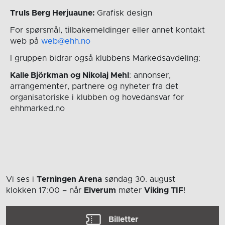
Truls Berg Herjuaune:
Grafisk design
For spørsmål, tilbakemeldinger eller annet kontakt
web på
web@ehh.no
I gruppen bidrar også klubbens Markedsavdeling:
Kalle Björkman og Nikolaj Mehl
: annonser,
arrangementer, partnere og nyheter fra det
organisatoriske i klubben og hovedansvar for
ehhmarked.no
Vi ses i
Terningen Arena
søndag 30. august
klokken 17:00
– når
Elverum
møter
Viking TIF
!
Billetter