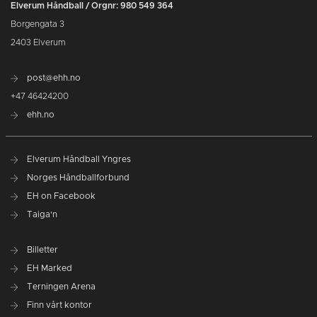
Elverum Håndball / Orgnr: 980 549 364
Borgengata 3
2403 Elverum
post@ehh.no
+47 46424200
ehh.no
Elverum Håndball Yngres
Norges Håndballforbund
EH on Facebook
Taiga'n
Billetter
EH Marked
Terningen Arena
Finn vårt kontor