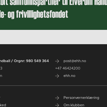
dball / Orgnr: 980 549 364
post@ehh.no
 3
+47 46424200
um
ehh.no
r
Personvernerklæring
ked
Om klubben