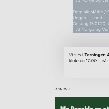
Tv3 Norge og Via
Dominik Máthé / 
Ungarn- Island
Onsdag 15.01.20, 
Tv3 Norge og Via
Vi ses i
Terningen 
klokken 17:00
– nå