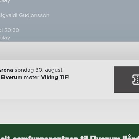
play
Sigvaldi Gudjonsson
kl 20:30
play
Arena
søndag 30. august
r
Elverum
møter
Viking TIF
!