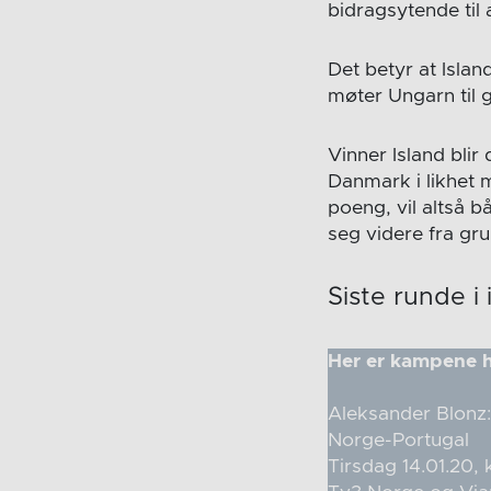
bidragsytende til a
Det betyr at Islan
møter Ungarn til 
Vinner Island blir 
Danmark i likhet 
poeng, vil altså 
seg videre fra gru
Siste runde i
Her er kampene h
Aleksander Blonz
Norge-Portugal
Tirsdag 14.01.20, 