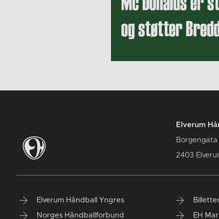
Elverum Hån
Borgengata
2403 Elver
Elverum Håndball Yngres
Billette
Norges Håndballforbund
EH Mar