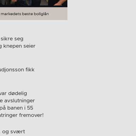
 sikre seg
g knepen seier
udjonsson fikk
var dødelig
e avslutninger
i på banen i 55
ntringer fremover!
, og svært