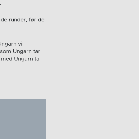
.
nde runder, før de
Ungarn vil
ersom Ungarn tar
é med Ungarn ta