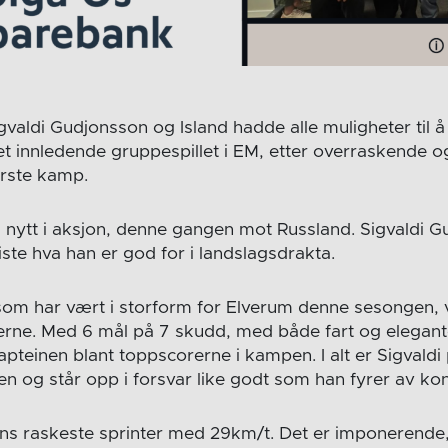
gvaldi Gudjonsson og Island hadde alle muligheter til å
t innledende gruppespillet i EM, etter overraskende o
ørste kamp.
nytt i aksjon, denne gangen mot Russland. Sigvaldi G
g viste hva han er god for i landslagsdrakta.
om har vært i storform for Elverum denne sesongen, 
erne. Med 6 mål på 7 skudd, med både fart og elegant
apteinen blant toppscorerne i kampen.
I alt er Sigvald
n og står opp i forsvar like godt som han fyrer av ko
ns raskeste sprinter med 29km/t. Det er imponerende