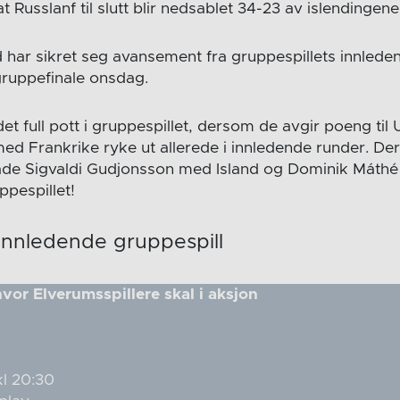
t Russlanf til slutt blir nedsablet 34-23 av islendingene
d har sikret seg avansement fra gruppespillets innlede
gruppefinale onsdag.
det full pott i gruppespillet, dersom de avgir poeng til 
med Frankrike ryke ut allerede i innledende runder. D
både Sigvaldi Gudjonsson med Island og Dominik Máth
ppespillet!
 innledende gruppespill
vor Elverumsspillere skal i aksjon
:
kl 20:30