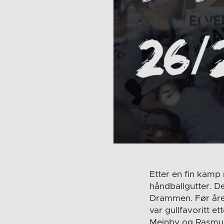
Etter en fin kamp
håndballgutter. D
Drammen. Før åre
var gullfavoritt 
Meinby og Rasmus