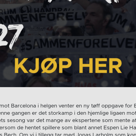
 mot Barcelona i helgen venter en ny tøff oppgave for
enne gangen er det storkamp i den hjemlige ligaen mot
ts sesong var det mange av ekspertene som mente 
ettersom de hentet spillere som blant annet Espen Lie H
 Bech. Om vi i tillegg tar med Jonas Larholm som ko