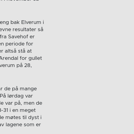
oeng bak Elverum i
evne resultater så
 fra Savehof er
en periode for
r altså stå at
Arendal for gullet
lverum på 28,
ar de på mange
 På lørdag var
de var på, men de
-31 i en meget
 møtes til dyst i
 av lagene som er