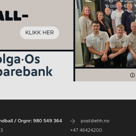
dball / Orgnr: 980 549 364
post@ehh.no
 3
+47 46424200