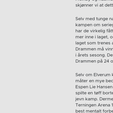
skjønner vi at det
Selv med tunge na
kampen om seriegul
har de virkelig få
mer inne i laget, 
laget som trenes av
Drammen må vinne f
i årets sesong. D
Drammen på 24 og 
Selv om Elverum 
måter en mye bedr
Espen Lie Hansen 
spilte en tøff bo
jevn kamp. Dermed
Terningen Arena 1
best mentalt forb