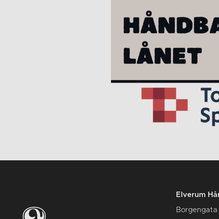
Elverum Hån
Borgengata