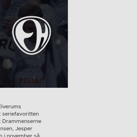
 Elverums
 seriefavoritten
at Drammenserne
ansen, Jesper
m i november så