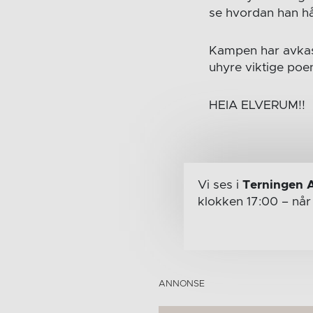
se hvordan han hå
Kampen har avkast 
uhyre viktige poe
HEIA ELVERUM!!
Vi ses i
Terningen 
klokken 17:00
– nå