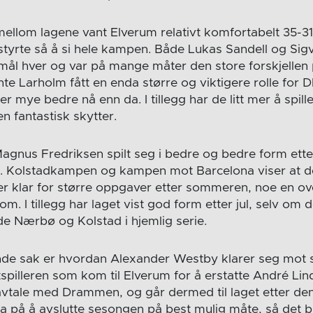
 mellom lagene vant Elverum relativt komfortabelt 35-3
styrte så å si hele kampen. Både Lukas Sandell og Sig
 mål hver og var på mange måter den store forskjellen 
te Larholm fått en enda større og viktigere rolle for
r er mye bedre nå enn da. I tillegg har de litt mer å spil
 fantastisk skytter.
agnus Fredriksen spilt seg i bedre og bedre form ette
t. Kolstadkampen og kampen mot Barcelona viser at d
er klar for større oppgaver etter sommeren, noe en ov
m. I tillegg har laget vist god form etter jul, selv om de h
 Nærbø og Kolstad i hjemlig serie.
de sak er hvordan Alexander Westby klarer seg mot
spilleren som kom til Elverum for å erstatte André Li
vtale med Drammen, og går dermed til laget etter de
a på å avslutte sesongen på best mulig måte, så det b