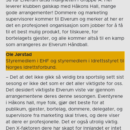
Så får Elverum altså muligheten i Gruppe A. Her
leverer klubben galskap med Håkons Hall, mange
gode arrangementer! Dommere og marketing
supervisorer kommer til Elverum og merker at her er
det en profesjonell onganisasjon som jobber for å få
til et best mulig produkt, for tilskuere, for
bortelagets gjester, og alle kommer altså til en kamp
som arrangeres av Elverum Håndball.
Ole Jørstad
Styremedlem i EHF og styremedlem i Idrettsstyret til
Norges Idrettsforbund.
– Det at det ikke gikk så veldig bra sportslig sett sist
sesong er ikke det som er det aller viktigste for oss.
Det desidert viktigste Elverum viste var gjennom
arrangementene deres denne sesongen. Eventyrene
i Håkons hall, mye folk, gjør det beste for at
publikum, gjester, bortelag, dommere, delegater, og
supervisore fra marketing skal trives, og dere viser
at dere er profesjonelle. Det er også utrolig viktig.
Den X-faktoren dere har skapt for Innlandet er intet