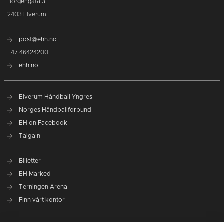
Borgengata 3
2403 Elverum
post@ehh.no
+47 46424200
ehh.no
Elverum Håndball Yngres
Norges Håndballforbund
EH on Facebook
Taiga'n
Billetter
EH Marked
Terningen Arena
Finn vårt kontor