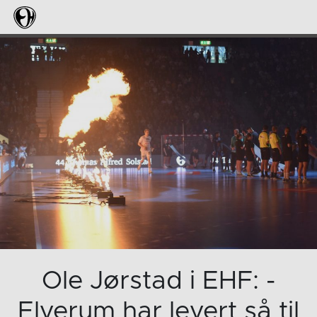
Ole Jørstad i EHF: -
Elverum har levert så til