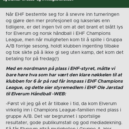
Når EHF bestemte seg for å snevre inn turneringen
og gjøre den mer profesjonell og lukseriøs enn
tidligere, er det ingen tvil om at det brant et blått lys
for Elverum og norsk håndball i EHF Champions
League, men når muligheten kom til å spille i Gruppa
A/B forrige sesong, holdt klubben ingenting tilbake
og tok sikte på å ikke gi seg uten kamp, det kom det
betaling for på fredag(!)
Med en nordmann på plass i EHF-styret, måtte vi
bare høre hva som har vært den klare nøkkelen til at
klubben for 6 år på rad får innpass i EHF Champions
League, og dette sier styremedlem i EHF Ole Jørstad
til Elverum Håndball -WEB:
-Først vil jeg gå et år tilbake i tid, da kom Elverum
virkelig inn i Champions League-familien med plass i
gruppe A/B. Det var begrunnet i sportslige
resultater, gode publikumstall og god mediadekning.