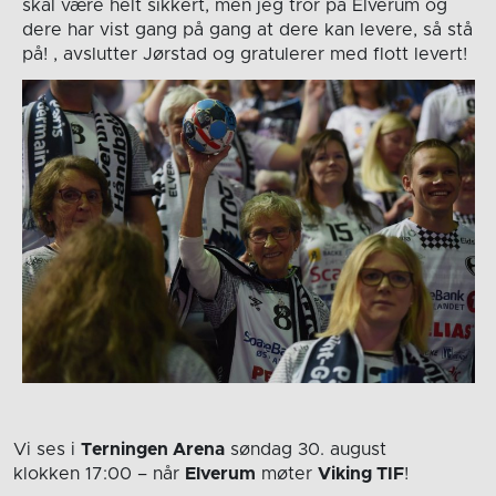
skal være helt sikkert, men jeg tror på Elverum og
dere har vist gang på gang at dere kan levere, så stå
på! , avslutter Jørstad og gratulerer med flott levert!
Vi ses i
Terningen Arena
søndag 30. august
klokken 17:00
– når
Elverum
møter
Viking TIF
!