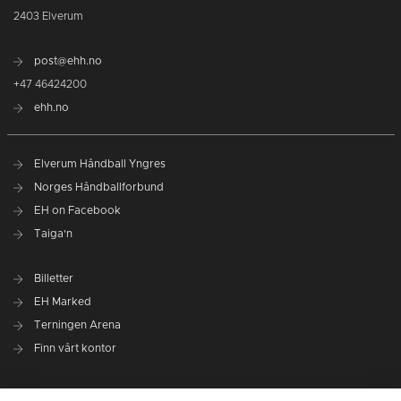
2403 Elverum
post@ehh.no
+47 46424200
ehh.no
Elverum Håndball Yngres
Norges Håndballforbund
EH on Facebook
Taiga'n
Billetter
EH Marked
Terningen Arena
Finn vårt kontor
Personvernerklæring