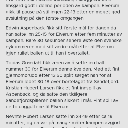
Imsgard godt i denne perioden av kampen. Elverum
gikk til pause på stillingen 22-13 etter en meget god
avslutning på den første omgangen.
Edwin Aspenback fikk sitt første mål for dagen da
han satte inn 25-15 for Elverum etter fem minutter av
kampen. Bare 30 sekunder senere økte den svenske
nykommeren med sitt andre mål etter at Elverum
igjen rullet ballen ut til han i overtallet.
Tobias Grøndahl fikk æren av å sette inn ball
nummer 30 for Elverum denne kvelden. Med ett fint
gjennombrudd etter 13:50 spilt sørget han for at
Elverum ledet 30-18 over bortelaget fra Sandefjord.
Kristian Hubert Larsen fikk et fint innspill av
Aspenback, og da satte den tidligere
Sandefjordspilleren ballen sikkert i mål. Fint spill av
de to ungguttene til Elverum.
Nevnte Hubert Larsen satte inn 34-19 etter ca 19
minutter, og da var på mange måter kampen avgjort