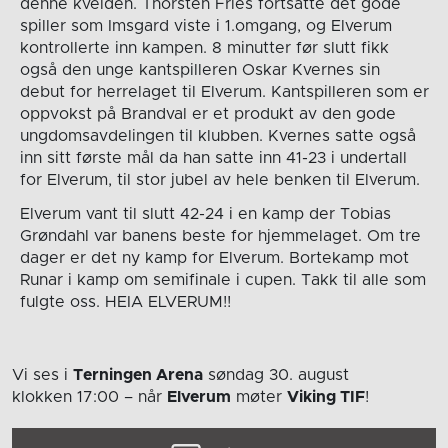
denne kvelden. Thorsten Fries fortsatte det gode
spiller som Imsgard viste i 1.omgang, og Elverum
kontrollerte inn kampen. 8 minutter før slutt fikk
også den unge kantspilleren Oskar Kvernes sin
debut for herrelaget til Elverum. Kantspilleren som er
oppvokst på Brandval er et produkt av den gode
ungdomsavdelingen til klubben. Kvernes satte også
inn sitt første mål da han satte inn 41-23 i undertall
for Elverum, til stor jubel av hele benken til Elverum.
Elverum vant til slutt 42-24 i en kamp der Tobias
Grøndahl var banens beste for hjemmelaget. Om tre
dager er det ny kamp for Elverum. Bortekamp mot
Runar i kamp om semifinale i cupen. Takk til alle som
fulgte oss. HEIA ELVERUM!!
Vi ses i
Terningen Arena
søndag 30. august
klokken 17:00
– når
Elverum
møter
Viking TIF
!