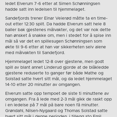
ledet Elverum 7-6 etter at Simen Schønningsen
hadde satt inn ledelsen til hjemmelaget.
Sandefjords trener Einar Veierød måtte ta en time-
out etter 12:30 spilt. Da hadde Elverum satt hele 8
baller bak gjestenes målvakter, og det var nok dette
han ønsket å snakke om, men i stedet for å spise inn
mål så var det en spillesugen Schønningsen som
økte til 9-6 etter at han var sikkerheten selv alene
med målvakten til Sandefjord.
Hjemmelaget ledet 12-8 over gjestene, men godt
spill av blant annet Linderud gjorde at de blåkledde
gjestene reduserte to ganger før både Mathe og
Solstad satte hvert sitt mål, og da ledet hjemmelaget
14-10 etter 20 minutter av omgangen.
Elverum satte opp tempoet de siste ti minuttene av
omgangen. Fra å lede med 2-3 mål gikk de raskt opp
i en ledelse på 7 mål på bare noen få minutter.
Grøndahl, Nilsen-Nygaard og Thomas Solstad satte
hvert sitt mål i denne perioden, i tillegg sto Emil