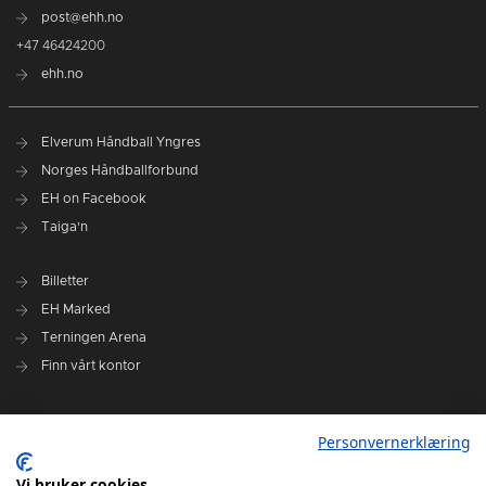
post@ehh.no
+47 46424200
ehh.no
Elverum Håndball Yngres
Norges Håndballforbund
EH on Facebook
Taiga'n
Billetter
EH Marked
Terningen Arena
Finn vårt kontor
Personvernerklæring
Personvernerklæring
Om klubben
Administrasjonen i Elverum Håndball
Vi bruker cookies