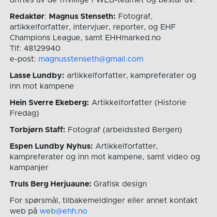
Redaktør
:
Magnus Stenseth:
Fotograf,
artikkelforfatter, intervjuer, reporter, og EHF
Champions League, samt EHHmarked.no
Tlf: 48129940
e-post:
magnusstenseth@gmail.com
Lasse Lundby:
artikkelforfatter, kampreferater og
inn mot kampene
Hein Sverre Ekeberg:
Artikkelforfatter (Historie
Fredag)
Torbjørn Staff:
Fotograf (arbeidssted Bergen)
Espen Lundby Nyhus:
Artikkelforfatter,
kampreferater og inn mot kampene, samt video og
kampanjer
Truls Berg Herjuaune:
Grafisk design
For spørsmål, tilbakemeldinger eller annet kontakt
web på
web@ehh.no