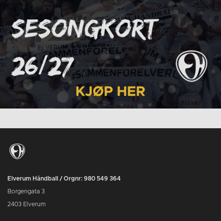
Elverum Håndball / Orgnr: 980 549 364
Borgengata 3
2403 Elverum