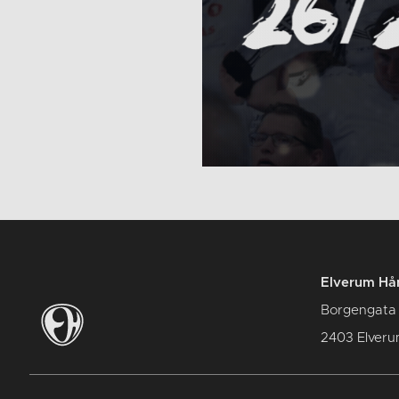
Elverum Hån
Borgengata
2403 Elver