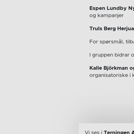
Espen Lundby N
og kampanjer
Truls Berg Herju
For spørsmål, til
I gruppen bidrar 
Kalle Björkman o
organisatoriske 
Vi ses i
Terningen 