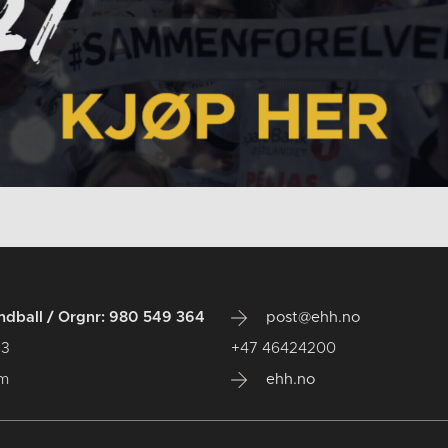
dball / Orgnr: 980 549 364
post@ehh.no
 3
+47 46424200
um
ehh.no