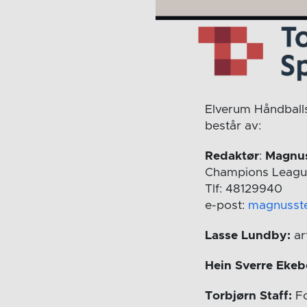
Elverum Håndballs 
består av:
Redaktør
:
Magnus
Champions Leagu
Tlf: 48129940
e-post:
magnusst
Lasse Lundby:
ar
Hein Sverre Ekeb
Torbjørn Staff:
Fo