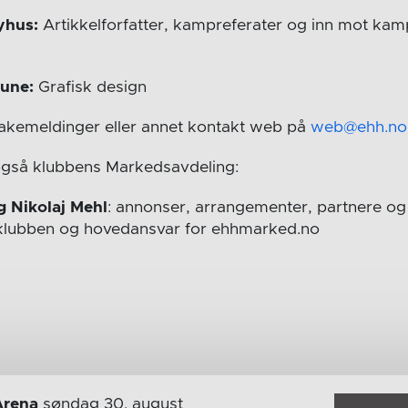
yhus:
Artikkelforfatter, kampreferater og inn mot ka
aune:
Grafisk design
bakemeldinger eller annet kontakt web på
web@ehh.no
også klubbens Markedsavdeling:
g Nikolaj Mehl
: annonser, arrangementer, partnere og 
i klubben og hovedansvar for ehhmarked.no
Arena
søndag 30. august