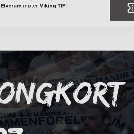
r
Elverum
møter
Viking TIF
!