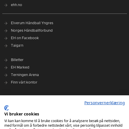
ehh.no
Elverum Håndball Yngres
Norges Håndballforbund
EH on Facebook
Taiga'n
Billetter
EH Marked
Terningen Arena
Finn vårt kontor
Personvernerklæring
Personvernerklæring
Om klubben
Administrasjonen i Elverum Håndball
Vi bruker cookies
Styre og utvalg
Vi kan kan komme til å bruke cookies for å analysere besøk på nettsiden,
med formål om å forbedre nettstedet vårt, vise personlig tilpasset innhold
VARSLINGSRUTINER FOR ELVERUM HÅNDBALL