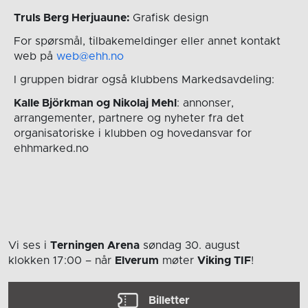
Truls Berg Herjuaune:
Grafisk design
For spørsmål, tilbakemeldinger eller annet kontakt
web på
web@ehh.no
I gruppen bidrar også klubbens Markedsavdeling:
Kalle Björkman og Nikolaj Mehl
: annonser,
arrangementer, partnere og nyheter fra det
organisatoriske i klubben og hovedansvar for
ehhmarked.no
Vi ses i
Terningen Arena
søndag 30. august
klokken 17:00
– når
Elverum
møter
Viking TIF
!
Billetter