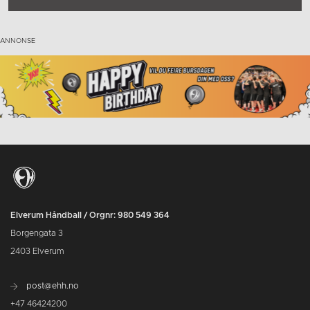
Elverum Håndball / Orgnr: 980 549 364
Borgengata 3
2403 Elverum
post@ehh.no
+47 46424200