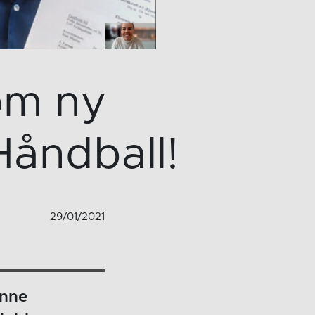
som ny
Håndball!
29/01/2021
unne