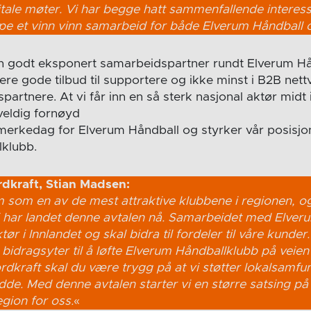
itale møter. Vi har begge hatt sammenfallende interes
kape et vinn vinn samarbeid for både Elverum Håndball o
i en godt eksponert samarbeidspartner rundt Elverum H
lere gode tilbud til supportere og ikke minst i B2B nett
artnere. At vi får inn en så sterk nasjonal aktør midt 
 veldig fornøyd
 merkedag for Elverum Håndball og styrker vår posisj
lklubb.
rdkraft, Stian Madsen:
m som en av de mest attraktive klubbene i regionen, og
 har landet denne avtalen nå. Samarbeidet med Elveru
ør i Innlandet og skal bidra til fordeler til våre kunde
 bidragsyter til å løfte Elverum Håndballklubb på veien
dkraft skal du være trygg på at vi støtter lokalsamf
e. Med denne avtalen starter vi en større satsing på å
egion for oss.
«