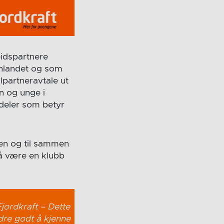
idspartnere
Innlandet og som
llpartneravtale ut
n og unge i
deler som betyr
den og til sammen
 å være en klubb
Fjordkraft – Dette
ndre godt å kjenne