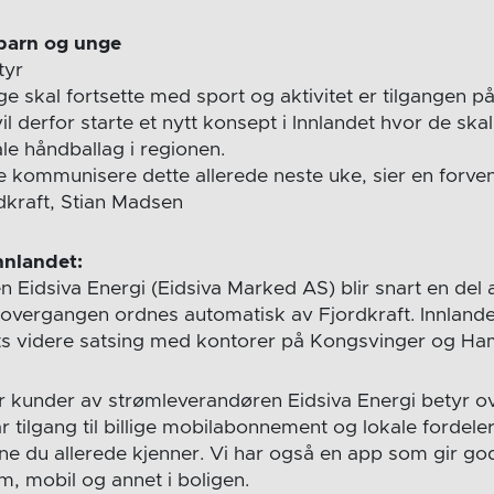
 barn og unge
tyr
e skal fortsette med sport og aktivitet er tilgangen p
vil derfor starte et nytt konsept i Innlandet hvor de skal
kale håndballag i regionen.
e kommunisere dette allerede neste uke, sier en forven
rdkraft, Stian Madsen
nnlandet:
Eidsiva Energi (Eidsiva Marked AS) blir snart en del a
overgangen ordnes automatisk av Fjordkraft. Innlandet 
fts videre satsing med kontorer på Kongsvinger og Ha
 kunder av strømleverandøren Eidsiva Energi betyr ov
r tilgang til billige mobilabonnement og lokale fordeler, 
e du allerede kjenner. Vi har også en app som gir god
m, mobil og annet i boligen.