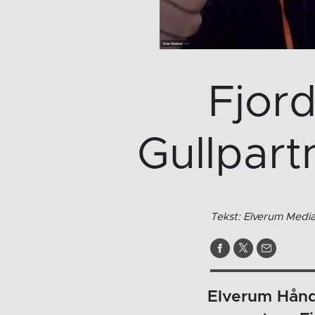
Fjord
Gullpart
Tekst: Elverum Medi
Elverum Håndb