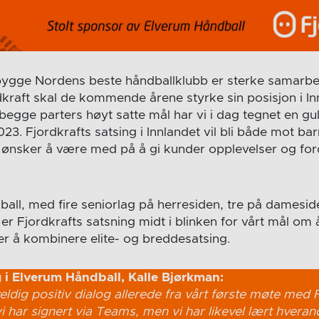
 bygge Nordens beste håndballklubb er sterke samarbe
ordkraft skal de kommende årene styrke sin posisjon i 
 begge parters høyt satte mål har vi i dag tegnet en gu
3. Fjordkrafts satsing i Innlandet vil bli både mot bar
ønsker å være med på å gi kunder opplevelser og for
all, med fire seniorlag på herresiden, tre på damesi
 er Fjordkrafts satsning midt i blinken for vårt mål om
arer å kombinere elite- og breddesatsing.
 i Elverum Håndball, Kalle Bjørkman:
ldig positiv dialog allerede fra vårt første møte med 
vi har signert via Teams, men vi har likevel lært hvera