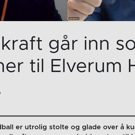
kraft går inn 
ner til Elverum 
a
all er utrolig stolte og glade over å k