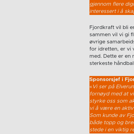
gjennom flere dig
interessert i å s
Fjordkraft vil bl
sammen vil vi gi f
øvrige samarbeidsp
for idretten, er vi
med. Dette er en
sterkeste håndbal
Sponsorsjef i Fjo
«
Vi ser på Elveru
fornøyd med at vi
styrke oss som akt
vi å være en aktiv
Som kunde av Fjor
både topp og bredd
stede i en viktig r