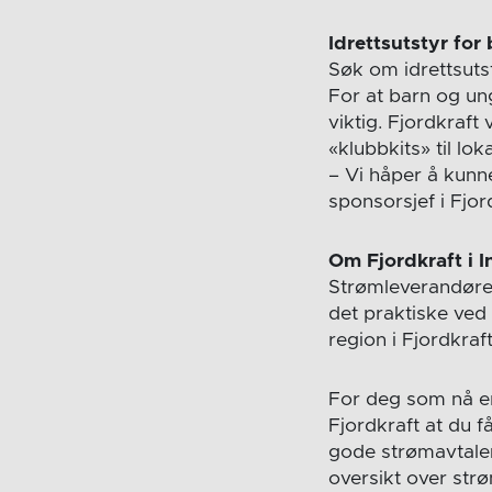
Idrettsutstyr for
Søk om idrettsuts
For at barn og ung
viktig. Fjordkraft 
«klubbkits» til lo
– Vi håper å kunn
sponsorsjef i Fjo
Om Fjordkraft i I
Strømleverandøren 
det praktiske ved 
region i Fjordkra
For deg som nå er
Fjordkraft at du få
gode strømavtalen
oversikt over strø