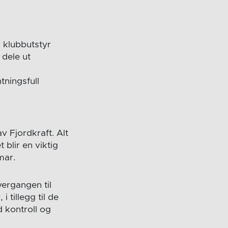
å klubbutstyr
 dele ut
tningsfull
v Fjordkraft. Alt
blir en viktig
mar.
ergangen til
i tillegg til de
 kontroll og