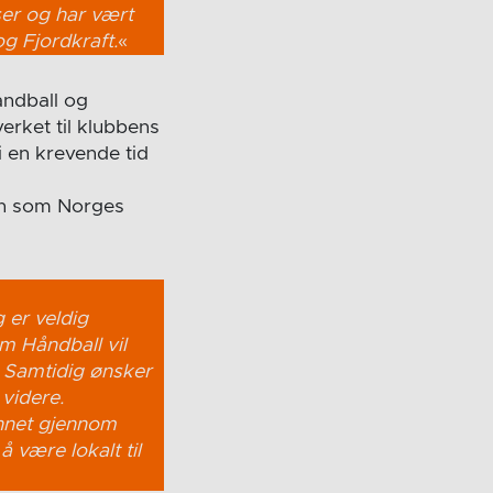
ser og har vært
g Fjordkraft.
«
åndball og
verket til klubbens
i en krevende tid
on som Norges
 er veldig
m Håndball vil
r. Samtidig ønsker
 videre.
unnet gjennom
 være lokalt til