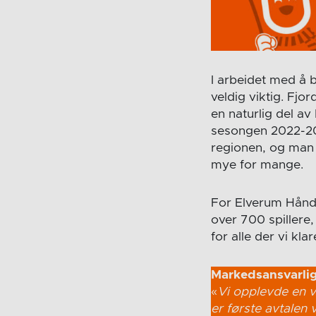
I arbeidet med å
veldig viktig. Fj
en naturlig del av
sesongen 2022-202
regionen, og man 
mye for mange.
For Elverum Håndb
over 700 spillere,
for alle der vi kl
Markedsansvarlig
«
Vi opplevde en ve
er første avtalen 