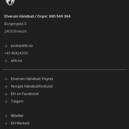
Elverum Håndball / Orgnr: 980 549 364
Borgengata 3
2403 Elverum
post@ehh.no
+47 46424200
ehh.no
Elverum Håndball Yngres
Norges Håndballforbund
EH on Facebook
Taiga'n
Billetter
EH Marked