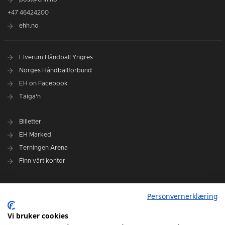
+47 46424200
ehh.no
Elverum Håndball Yngres
Norges Håndballforbund
EH on Facebook
Taiga'n
Billetter
EH Marked
Terningen Arena
Finn vårt kontor
Personvernerklæring
Personvernerklæring
Om klubben
Administrasjonen i Elverum Håndball
Vi bruker cookies