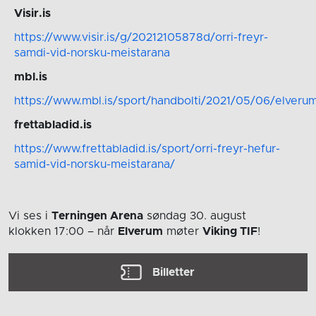
Visir.is
https://www.visir.is/g/20212105878d/orri-freyr-
samdi-vid-norsku-meistarana
mbl.is
https://www.mbl.is/sport/handbolti/2021/05/06/elveru
frettabladid.is
https://www.frettabladid.is/sport/orri-freyr-hefur-
samid-vid-norsku-meistarana/
Vi ses i
Terningen Arena
søndag 30. august
klokken 17:00
– når
Elverum
møter
Viking TIF
!
Billetter