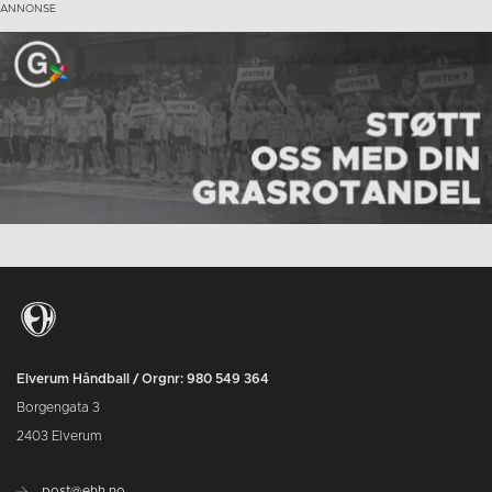
Elverum Håndball / Orgnr: 980 549 364
Borgengata 3
2403 Elverum
post@ehh.no