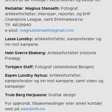
Redaktør
:
Magnus Stenseth:
Fotograf,
artikkelforfatter, intervjuer, reporter, og EHF
Champions League, samt EHHmarked.no
Tlf: 48129940
e-post:
magnusstenseth@gmail.com
Lasse Lundby:
artikkelforfatter, kampreferater og
inn mot kampene
Hein Sverre Ekeberg:
Artikkelforfatter (Historie
Fredag)
Torbjørn Staff:
Fotograf (arbeidssted Bergen)
Espen Lundby Nyhus:
Artikkelforfatter,
kampreferater og inn mot kampene, samt video og
kampanjer
Truls Berg Herjuaune:
Grafisk design
For spørsmål, tilbakemeldinger eller annet kontakt
web på
web@ehh.no