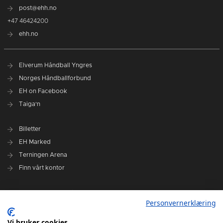
post@ehh.no
+47 46424200
ehh.no
Elverum Håndball Yngres
Norges Håndballforbund
EH on Facebook
Taiga'n
Billetter
EH Marked
Terningen Arena
Finn vårt kontor
Personvernerklæring
Personvernerklæring
Om klubben
Administrasjonen i Elverum Håndball
Vi bruker cookies