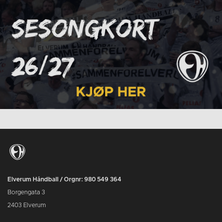
Elverum Håndball / Orgnr: 980 549 364
Borgengata 3
2403 Elverum