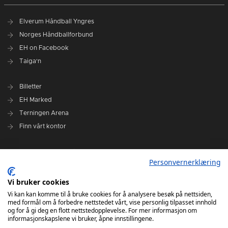
Elverum Håndball Yngres
Norges Håndballforbund
EH on Facebook
Taiga'n
Billetter
EH Marked
Terningen Arena
Finn vårt kontor
Personvernerklæring
Personvernerklæring
Om klubben
Administrasjonen i Elverum Håndball
Vi bruker cookies
Styre og utvalg
Vi kan kan komme til å bruke cookies for å analysere besøk på nettsiden,
med formål om å forbedre nettstedet vårt, vise personlig tilpasset innhold
VARSLINGSRUTINER FOR ELVERUM HÅNDBALL
og for å gi deg en flott nettstedopplevelse. For mer informasjon om
informasjonskapslene vi bruker, åpne innstillingene.