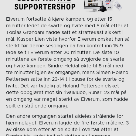
Elverum fortsatte å kjøre kampen, og etter 15
minutter ledet de svarte og hvite med 5 mål etter at
Tobias Grøndahl hadde satt et straffekast sikkert i
mål. Kasper Lien viste hvorfor Elverum ønsket han så
sterkt før denne sesongen da han kontret inn 15-9
ledelse til Elverum etter 20 minutter. De siste 10
minuttene av første omgang så avgjorde de svarte
og hvite kampen. Sindre Heldal økte til 8 mål med
tre minutter igjen av omgangen, mens Simen Holand
Pettersen satte inn 23-14 til pause for de svarte og
hvite. Det var tydelig at Holand Pettersen elsket
dette oppgjøret mot sin rivalklubb, Runar. 23 mål på
en omgang var meget sterkt av Elverum, som hadde
spilt en strålende omgang.
Den andre omgangen startet aldeles strålende for
hjemmelaget. Elverum lagde de fire første målene, 3
av disse kom etter at de spilte i overtall etter at