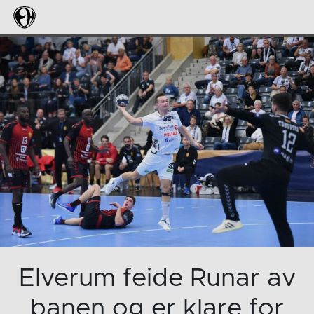
Elverum feide Runar av
banen og er klare for