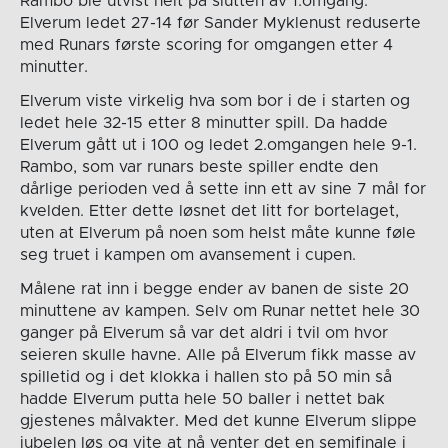
Rambo ble utvist helt på slutten av 1.omgang.
Elverum ledet 27-14 før Sander Myklenust reduserte
med Runars første scoring for omgangen etter 4
minutter.
Elverum viste virkelig hva som bor i de i starten og
ledet hele 32-15 etter 8 minutter spill. Da hadde
Elverum gått ut i 100 og ledet 2.omgangen hele 9-1.
Rambo, som var runars beste spiller endte den
dårlige perioden ved å sette inn ett av sine 7 mål for
kvelden. Etter dette løsnet det litt for bortelaget,
uten at Elverum på noen som helst måte kunne føle
seg truet i kampen om avansement i cupen.
Målene rat inn i begge ender av banen de siste 20
minuttene av kampen. Selv om Runar nettet hele 30
ganger på Elverum så var det aldri i tvil om hvor
seieren skulle havne. Alle på Elverum fikk masse av
spilletid og i det klokka i hallen sto på 50 min så
hadde Elverum putta hele 50 baller i nettet bak
gjestenes målvakter. Med det kunne Elverum slippe
jubelen løs og vite at nå venter det en semifinale i