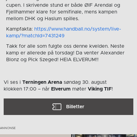
cupen. I skrivende stund er både ØIF Arendal og
Fjellhammer klare for semifinale, mens kampen
mellom DHK og Haslum spilles.
Kampfakta:
https://www.handball.no/system/live-
kamp/?matchId=7431249
Takk for alle som fulgte oss denne kvelden. Neste
kamp er allerede på torsdag! Da venter Alexander
Blonz og Pick Szeged! HEIA ELVERUM!!
Vi ses i
Terningen Arena
søndag 30. august
klokken 17:00
– når
Elverum
møter
Viking TIF
!
Billetter