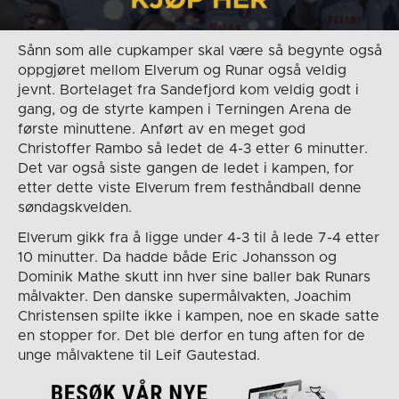
Sånn som alle cupkamper skal være så begynte også
oppgjøret mellom Elverum og Runar også veldig
jevnt. Bortelaget fra Sandefjord kom veldig godt i
gang, og de styrte kampen i Terningen Arena de
første minuttene. Anført av en meget god
Christoffer Rambo så ledet de 4-3 etter 6 minutter.
Det var også siste gangen de ledet i kampen, for
etter dette viste Elverum frem festhåndball denne
søndagskvelden.
Elverum gikk fra å ligge under 4-3 til å lede 7-4 etter
10 minutter. Da hadde både Eric Johansson og
Dominik Mathe skutt inn hver sine baller bak Runars
målvakter. Den danske supermålvakten, Joachim
Christensen spilte ikke i kampen, noe en skade satte
en stopper for. Det ble derfor en tung aften for de
unge målvaktene til Leif Gautestad.