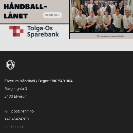
Elverum Håndball / Orgnr: 980 549 364
Borgengata 3
2403 Elverum
post@ehh.no
+47 46424200
ehh.no