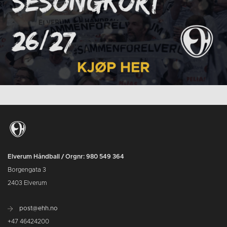
Elverum Håndball / Orgnr: 980 549 364
Borgengata 3
2403 Elverum
post@ehh.no
+47 46424200