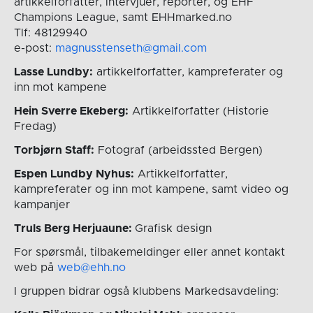
artikkelforfatter, intervjuer, reporter, og EHF
Champions League, samt EHHmarked.no
Tlf: 48129940
e-post:
magnusstenseth@gmail.com
Lasse Lundby:
artikkelforfatter, kampreferater og
inn mot kampene
Hein Sverre Ekeberg:
Artikkelforfatter (Historie
Fredag)
Torbjørn Staff:
Fotograf (arbeidssted Bergen)
Espen Lundby Nyhus:
Artikkelforfatter,
kampreferater og inn mot kampene, samt video og
kampanjer
Truls Berg Herjuaune:
Grafisk design
For spørsmål, tilbakemeldinger eller annet kontakt
web på
web@ehh.no
I gruppen bidrar også klubbens Markedsavdeling: