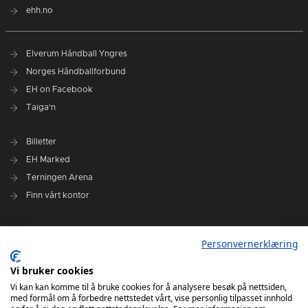
ehh.no
Elverum Håndball Yngres
Norges Håndballforbund
EH on Facebook
Taiga'n
Billetter
EH Marked
Terningen Arena
Finn vårt kontor
Personvernerklæring
Personvernerklæring
Om klubben
Administrasjonen i Elverum Håndball
Vi bruker cookies
Styre og utvalg
Vi kan kan komme til å bruke cookies for å analysere besøk på nettsiden,
med formål om å forbedre nettstedet vårt, vise personlig tilpasset innhold
VARSLINGSRUTINER FOR ELVERUM HÅNDBALL