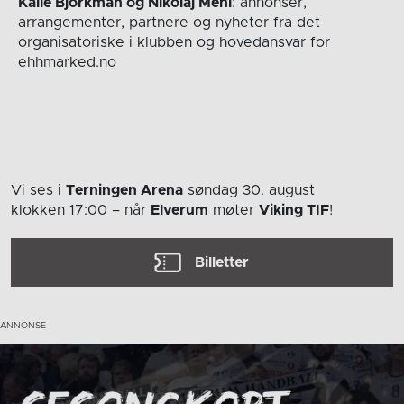
Kalle Björkman og Nikolaj Mehl
: annonser,
arrangementer, partnere og nyheter fra det
organisatoriske i klubben og hovedansvar for
ehhmarked.no
Vi ses i
Terningen Arena
søndag 30. august
klokken 17:00
– når
Elverum
møter
Viking TIF
!
Billetter