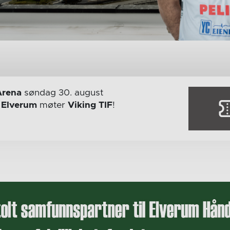
Arena
søndag 30. august
r
Elverum
møter
Viking TIF
!