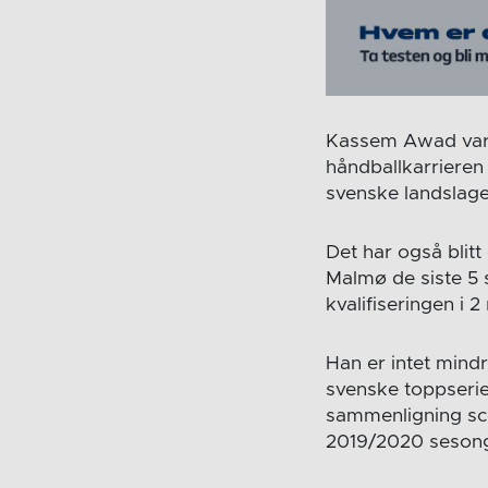
Kassem Awad var o
håndballkarrieren 
svenske landslag
Det har også blitt
Malmø de siste 5
kvalifiseringen i 2
Han er intet mind
svenske toppserien,
sammenligning sco
2019/2020 seson