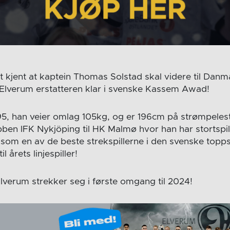
t kjent at kaptein Thomas Solstad skal videre til Danm
Elverum erstatteren klar i svenske Kassem Awad!
95, han veier omlag 105kg, og er 196cm på strømpelest
ben IFK Nykjöping til HK Malmø hvor han har stortspilt
 som en av de beste strekspillerne i den svenske topps
il årets linjespiller!
verum strekker seg i første omgang til 2024!