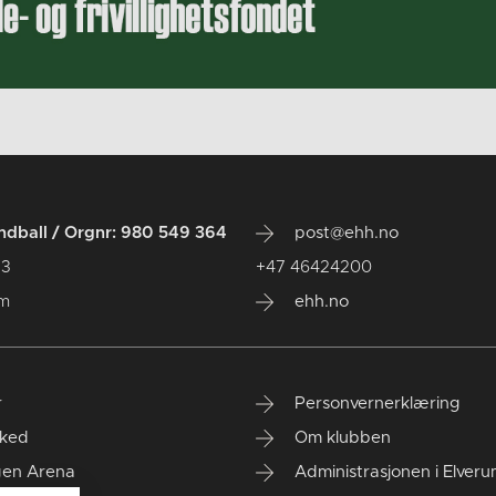
dball / Orgnr: 980 549 364
post@ehh.no
 3
+47 46424200
um
ehh.no
r
Personvernerklæring
ked
Om klubben
gen Arena
Administrasjonen i Elver