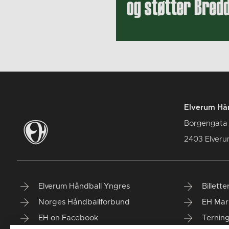
Elverum Hån
Borgengata
2403 Elver
Elverum Håndball Yngres
Billette
Norges Håndballforbund
EH Mar
EH on Facebook
Ternin