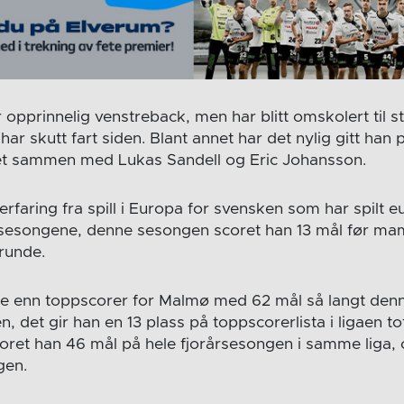
pprinnelig venstreback, men har blitt omskolert til st
har skutt fart siden. Blant annet har det nylig gitt han 
et sammen med Lukas Sandell og Eric Johansson.
 erfaring fra spill i Europa for svensken som har spilt
 sesongene, denne sesongen scoret han 13 mål før ma
 runde.
re enn toppscorer for Malmø med 62 mål så langt den
 det gir han en 13 plass på toppscorerlista i ligaen tota
ret han 46 mål på hele fjorårsesongen i samme liga, o
gen.