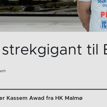
strekgigant til
eth
ter Kassem Awad fra HK Malmø