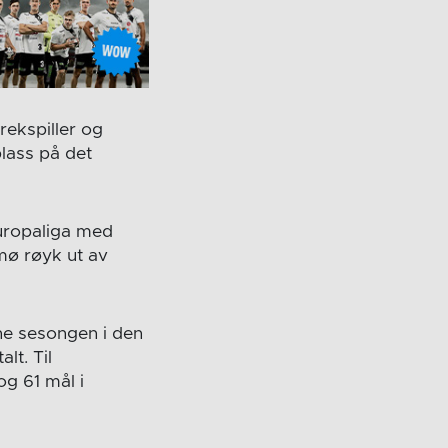
rekspiller og
plass på det
 europaliga med
mø røyk ut av
ne sesongen i den
lt. Til
g 61 mål i