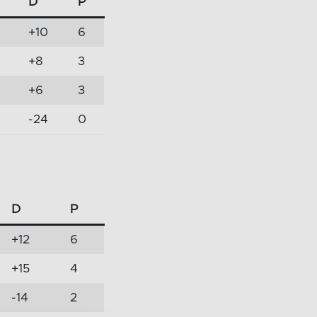
D
P
+10
6
+8
3
+6
3
-24
0
D
P
+12
6
+15
4
-14
2