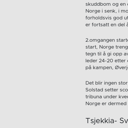
skuddbom og en del
Norge i senk, i mo
forholdsvis god u
er fortsatt en de
2.omgangen starte
start, Norge tren
tegn til å gi opp 
leder 24-20 etter 
på kampen, Øverjor
Det blir ingen st
Solstad setter sc
tribuna under kve
Norge er dermed 
Tsjekkia- S