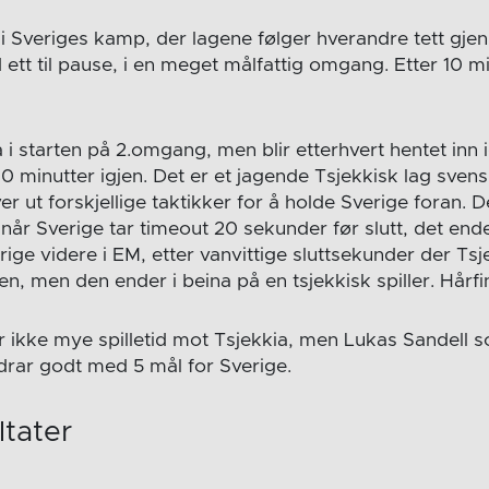
 i Sveriges kamp, der lagene følger hverandre tett gj
ett til pause, i en meget målfattig omgang. Etter 10 mi
ra i starten på 2.omgang, men blir etterhvert hentet inn 
0 minutter igjen. Det er et jagende Tsjekkisk lag sven
 ut forskjellige taktikker for å holde Sverige foran. Det
 når Sverige tar timeout 20 sekunder før slutt, det end
ge videre i EM, etter vanvittige sluttsekunder der Tsj
n, men den ender i beina på en tsjekkisk spiller. Hårfi
r ikke mye spilletid mot Tsjekkia, men Lukas Sandell s
idrar godt med 5 mål for Sverige.
ltater