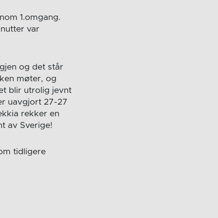
ennom 1.omgang.
nutter var
igjen og det står
sken møter, og
 blir utrolig jevnt
er uavgjort 27-27
ekkia rekker en
nt av Sverige!
om tidligere