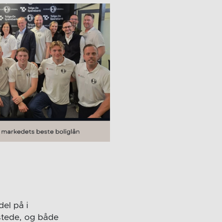
el på i
stede, og både