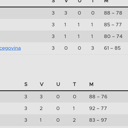
S
V
U
T
M
3
3
0
0
88 – 78
3
1
1
1
85 – 77
3
1
1
1
80 – 74
cegovina
3
0
0
3
61 – 85
S
V
U
T
M
3
3
0
0
88 – 76
3
2
0
1
92 – 77
3
1
0
2
83 – 97