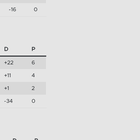
-16
0
D
P
+22
6
+11
4
+1
2
-34
0