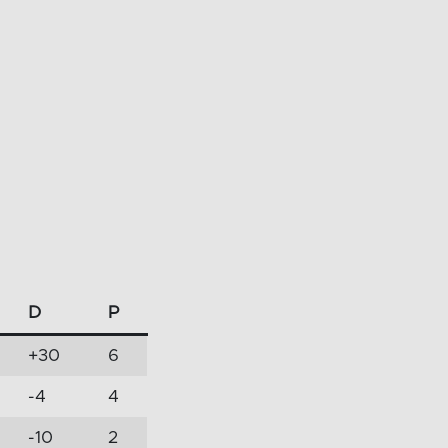
D
P
+30
6
-4
4
-10
2