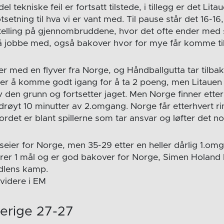
 tekniske feil er fortsatt tilstede, i tillegg er det Lit
tsetning til hva vi er vant med. Til pause står det 16-16
telling på gjennombruddene, hvor det ofte ender med 
l å jobbe med, også bakover hvor for mye får komme til
r med en flyver fra Norge, og Håndballgutta tar tilbak
ger å komme godt igang for å ta 2 poeng, men Litauen 
av den grunn og fortsetter jaget. Men Norge finner etter
drøyt 10 minutter av 2.omgang. Norge får etterhvert ri
det er blant spillerne som tar ansvar og løfter det no
orseier for Norge, men 35-29 etter en heller dårlig 1.o
orer 1 mål og er god bakover for Norge, Simen Holand 
dlens kamp.
videre i EM
verige 27-27