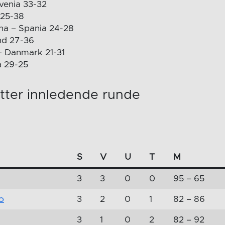
venia 33-32
 25-38
na – Spania 24-28
nd 27-36
 Danmark 21-31
a 29-25
tter innledende runde
S
V
U
T
M
3
3
0
0
95 – 65
o
3
2
0
1
82 – 86
3
1
0
2
82 – 92