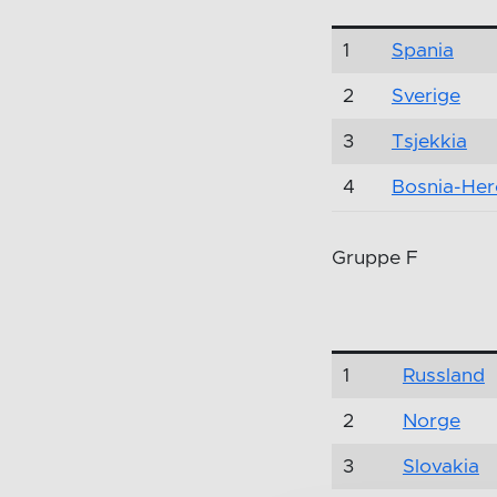
1
Spania
2
Sverige
3
Tsjekkia
4
Bosnia-Her
Gruppe F
1
Russland
2
Norge
3
Slovakia