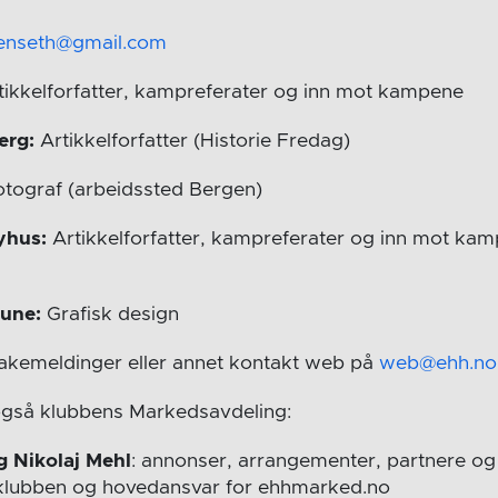
enseth@gmail.com
tikkelforfatter, kampreferater og inn mot kampene
erg:
Artikkelforfatter (Historie Fredag)
tograf (arbeidssted Bergen)
yhus:
Artikkelforfatter, kampreferater og inn mot ka
aune:
Grafisk design
bakemeldinger eller annet kontakt web på
web@ehh.no
også klubbens Markedsavdeling:
g Nikolaj Mehl
: annonser, arrangementer, partnere og 
i klubben og hovedansvar for ehhmarked.no