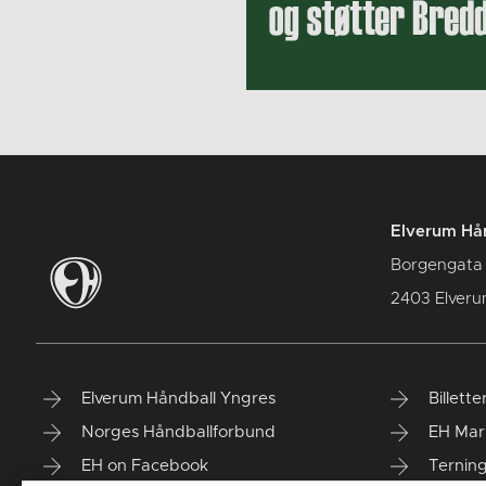
Elverum Hån
Borgengata
2403 Elver
Elverum Håndball Yngres
Billette
Norges Håndballforbund
EH Mar
EH on Facebook
Ternin