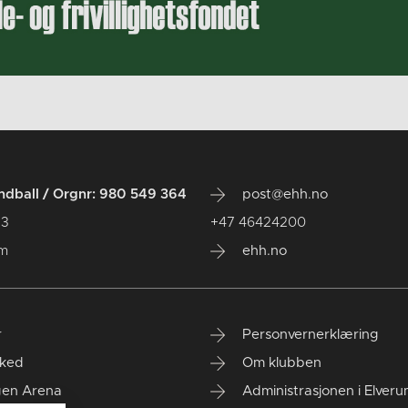
dball / Orgnr: 980 549 364
post@ehh.no
 3
+47 46424200
um
ehh.no
r
Personvernerklæring
ked
Om klubben
gen Arena
Administrasjonen i Elver