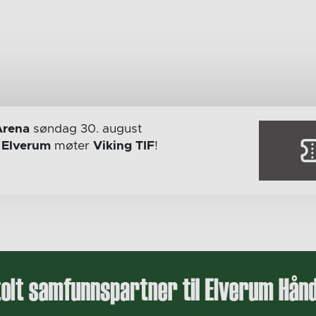
Arena
søndag 30. august
r
Elverum
møter
Viking TIF
!