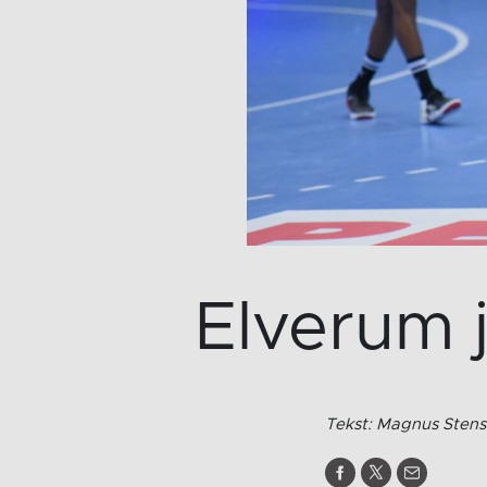
Elverum j
Tekst: Magnus Stens