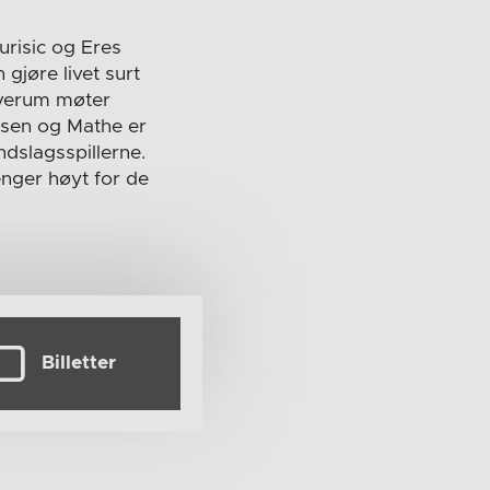
urisic og Eres
gjøre livet surt
lverum møter
rsen og Mathe er
ndslagsspillerne.
enger høyt for de
Billetter