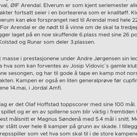
val, ØIF Arendal. Elverum er som kjent seriemester all
ter fortsatt seier i en bortearena som er knalltøff. K
lverum kan øke forspranget ned til Arendal med hele 
 For Arendal er de nødt til å vinne om de skal ta tredjep
igger laget på en noe skuffende 6.plass med sine 26 po
 Kolstad og Runar som deler 3.plassen.
t masse i prestasjonene under Andre Jørgensen sin lede
na hva som kan forventes av Josip Vidovic`s gamle kl
enne sesongen, og har til gode å tape en kamp mot nor
rakten. Kampen er også en liten generalprøve før cupfi
ene 14.mai, i Jordal Amfi.
lag er det Olaf Hoffstad toppscorer med sine 100 mål.
 spillet og er en av spillerne som blir viktig i fremtiden
est målsnitt er Magnus Søndenå med 5.4 mål i snitt. Me
r stått over hele 8 kamper på grunn av skade. I tilleg
repsspiller som vet hva som skal til i de store kampen