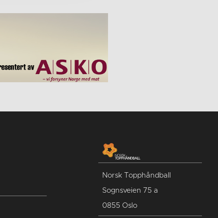
Norsk Topphåndball
Sognsveien 75 a
0855 Oslo