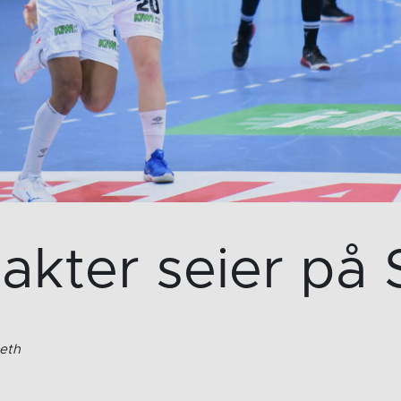
akter seier på
eth