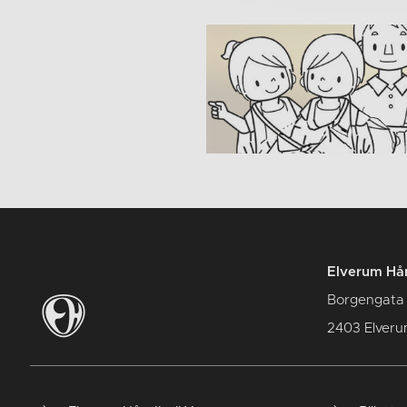
Elverum Hån
Borgengata
2403 Elver