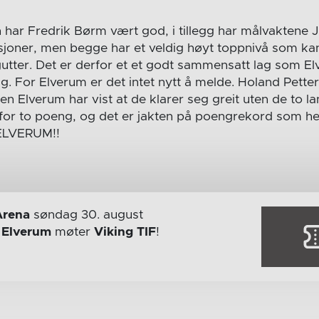
har Fredrik Børm vært god, i tillegg har målvaktene J
sjoner, men begge har et veldig høyt toppnivå som kan 
utter. Det er derfor et et godt sammensatt lag som E
g. For Elverum er det intet nytt å melde. Holand Pette
 Elverum har vist at de klarer seg greit uten de to la
n for to poeng, og det er jakten på poengrekord som h
 ELVERUM!!
Arena
søndag 30. august
r
Elverum
møter
Viking TIF
!