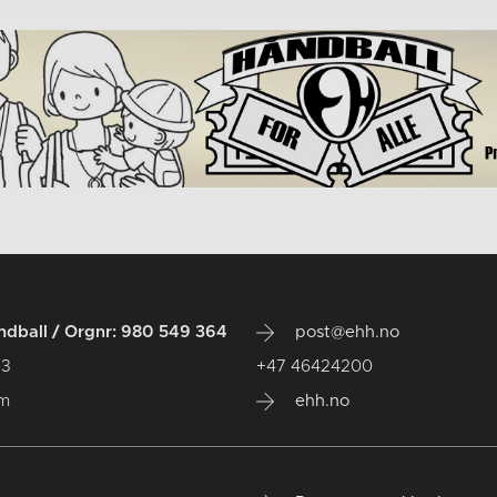
dball / Orgnr: 980 549 364
post@ehh.no
 3
+47 46424200
um
ehh.no