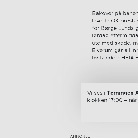
Bakover på banen 
leverte OK presta
for Børge Lunds g
lørdag ettermidda
ute med skade, men
Elverum går all i
hvitkledde. HEIA
Vi ses i
Terningen 
klokken 17:00
– nå