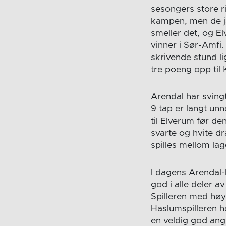
sesongers store ri
kampen, men de jak
smeller det, og E
vinner i Sør-Amfi.
skrivende stund l
tre poeng opp til
Arendal har sving
9 tap er langt un
til Elverum før d
svarte og hvite d
spilles mellom lag
I dagens Arendal-
god i alle deler av
Spilleren med høy
Haslumspilleren ha
en veldig god ang