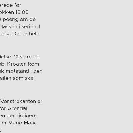
erede før
lokken 16:00
22 poeng om de
lassen i serien. I
eng. Det er hele
lse. 12 seire og
ubb. Kroaten kom
sk motstand i den
nalen som skal
 Venstrekanten er
 for Arendal.
n den tidligere
g er Mario Matic
e.