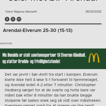
Tekst: Magnus Stenseth
26/03/2022
Arendal-Elverum 25-30 (15-13)
Det var jevnt i Sør-Amfi fra start i kampen. Elverum
klarte ikke helt å løse 5-1 forsvaret til hjemmelaget,
og Arendal ledet 4-2 etter 7 minutter. Christopher
Hedberg sørget for at de svarte og hvite bare var
målet bak etter 8 minutter da han brukte begge
stolpene før ballen snek seg så vidt over målstreken.
Svensken sørget også for at lagene var like langt