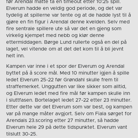
før Arendal måtte ta en timeout etter 10:25 spill.
Elverum hadde en veldig god periode, og det var
tydelig at spillerne var tente og at de hadde lyst til å
gjøre en fin figur i Arendal denne kvelden. Selv med
fire sentrale spillere ute så var det en gjeng som
virkelig kjempet med nebb og klør denne
ettermiddagen. Børge Lund rullerte også en del på
laget, vel vitende om at det det kom til å bli jevnt
helt inn.
Kampen var inne i et spor der Elverum og Arendal
byttet på å score mål. Med 10 minutter igjen å spille
ledet Elverum 25-22 før Grøndahl skulle frem til
straffemerket. Unggutten var like sikker som alltid,
og Elverum ledet med fire mål før kampen skulle inn
i sluttfasen. Bortelaget ledet 27-22 etter 23 minutter.
Etter dette var det Elverum som var best, og kampen
var på mange måter avgjort. Selv om Fiala sørget for
Arendals 23.scoring etter 27 minutter, så hadde
Elverum hele 29 på dette tidspunktet. Elverum vant
tilslutt 30-25.