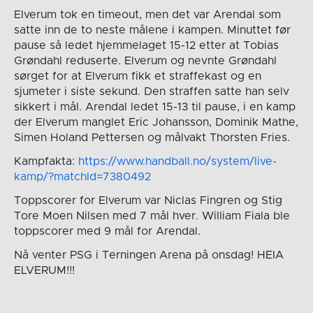
Elverum tok en timeout, men det var Arendal som
satte inn de to neste målene i kampen. Minuttet før
pause så ledet hjemmelaget 15-12 etter at Tobias
Grøndahl reduserte. Elverum og nevnte Grøndahl
sørget for at Elverum fikk et straffekast og en
sjumeter i siste sekund. Den straffen satte han selv
sikkert i mål. Arendal ledet 15-13 til pause, i en kamp
der Elverum manglet Eric Johansson, Dominik Mathe,
Simen Holand Pettersen og målvakt Thorsten Fries.
Kampfakta:
https://www.handball.no/system/live-
kamp/?matchId=7380492
Toppscorer for Elverum var Niclas Fingren og Stig
Tore Moen Nilsen med 7 mål hver. William Fiala ble
toppscorer med 9 mål for Arendal.
Nå venter PSG i Terningen Arena på onsdag! HEIA
ELVERUM!!!