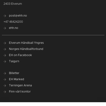
2403 Elverum
post@ehh.no
+47 46424200
ehh.no
Elverum Håndball Yngres
Norges Håndballforbund
EH on Facebook
Taiga'n
Billetter
EH Marked
Terningen Arena
Finn vårt kontor
Personvernerklæring