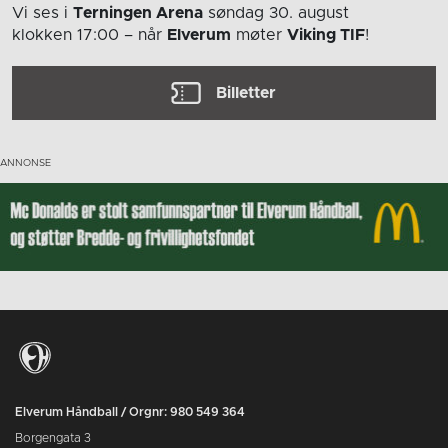
Vi ses i
Terningen Arena
søndag 30. august
klokken 17:00
– når
Elverum
møter
Viking TIF
!
Billetter
Elverum Håndball / Orgnr: 980 549 364
Borgengata 3