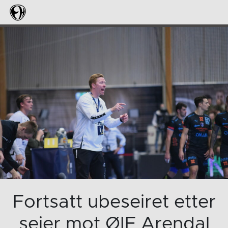
Fortsatt ubeseiret etter
seier mot ØIF Arendal