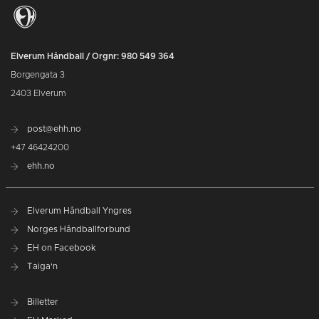
Elverum Håndball / Orgnr: 980 549 364
Borgengata 3
2403 Elverum
post@ehh.no
+47 46424200
ehh.no
Elverum Håndball Yngres
Norges Håndballforbund
EH on Facebook
Taiga'n
Billetter