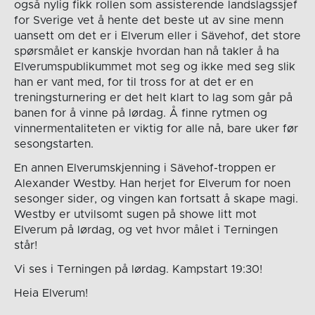
også nylig fikk rollen som assisterende landslagssjef
for Sverige vet å hente det beste ut av sine menn
uansett om det er i Elverum eller i Sävehof, det store
spørsmålet er kanskje hvordan han nå takler å ha
Elverumspublikummet mot seg og ikke med seg slik
han er vant med, for til tross for at det er en
treningsturnering er det helt klart to lag som går på
banen for å vinne på lørdag. Å finne rytmen og
vinnermentaliteten er viktig for alle nå, bare uker før
sesongstarten.
En annen Elverumskjenning i Sävehof-troppen er
Alexander Westby. Han herjet for Elverum for noen
sesonger sider, og vingen kan fortsatt å skape magi.
Westby er utvilsomt sugen på showe litt mot
Elverum på lørdag, og vet hvor målet i Terningen
står!
Vi ses i Terningen på lørdag. Kampstart 19:30!
Heia Elverum!