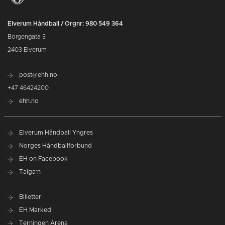
Elverum Håndball / Orgnr: 980 549 364
Borgengata 3
2403 Elverum
post@ehh.no
+47 46424200
ehh.no
Elverum Håndball Yngres
Norges Håndballforbund
EH on Facebook
Taiga'n
Billetter
EH Marked
Terningen Arena