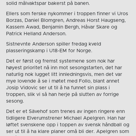
solid målvaktspar bakerst på banen.
Ellers som ferske nykommer i troppen finner vi Uros
Borzas, Daniel Blomgren, Andreas Horst Haugseng,
Kassem Awad, Benjamin Bergh, Håvar Skare og
Patrick Helland Anderson.
Sistnevnte Anderson spiller fredag kveld
plasseringskamp i U18-EM for Norge.
Det er først og fremst systemene som nok har
høyest prioritet nå inn mot sesongstarten, det har
naturlig nok lugget litt innledningsvis, men det var
mye lovende å se i møtet med Follo, blant annet
Josip Vidovic ser ut til å ha funnet sin plass i
troppen, slik vi så han herje på slutten av forrige
sesong.
Det er et Sävehof som trenes av ingen ringere enn
tidligere Elverumstrener Michael Apelgren. Han har
løftet svenskene opp i toppen av svensk håndball og
ser ut til å ha klare planer omå bli der. Apelgren som