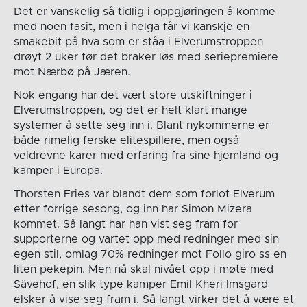
Det er vanskelig så tidlig i oppgjøringen å komme
med noen fasit, men i helga får vi kanskje en
smakebit på hva som er ståa i Elverumstroppen
drøyt 2 uker før det braker løs med seriepremiere
mot Nærbø på Jæren.
Nok engang har det vært store utskiftninger i
Elverumstroppen, og det er helt klart mange
systemer å sette seg inn i. Blant nykommerne er
både rimelig ferske elitespillere, men også
veldrevne karer med erfaring fra sine hjemland og
kamper i Europa.
Thorsten Fries var blandt dem som forlot Elverum
etter forrige sesong, og inn har Simon Mizera
kommet. Så langt har han vist seg fram for
supporterne og vartet opp med redninger med sin
egen stil, omlag 70% redninger mot Follo giro ss en
liten pekepin. Men nå skal nivået opp i møte med
Sävehof, en slik type kamper Emil Kheri Imsgard
elsker å vise seg fram i. Så langt virker det å være et