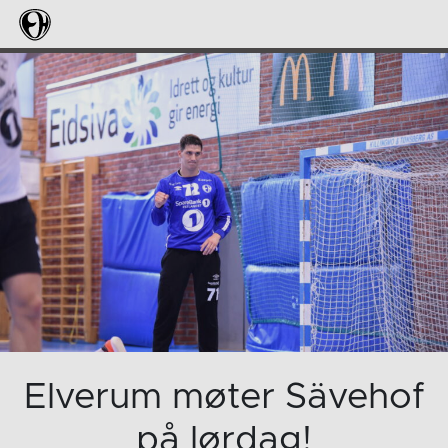
Elverum møter Sävehof
på lørdag!