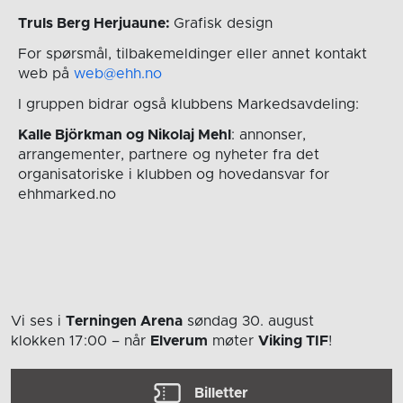
Truls Berg Herjuaune:
Grafisk design
For spørsmål, tilbakemeldinger eller annet kontakt
web på
web@ehh.no
I gruppen bidrar også klubbens Markedsavdeling:
Kalle Björkman og Nikolaj Mehl
: annonser,
arrangementer, partnere og nyheter fra det
organisatoriske i klubben og hovedansvar for
ehhmarked.no
Vi ses i
Terningen Arena
søndag 30. august
klokken 17:00
– når
Elverum
møter
Viking TIF
!
Billetter