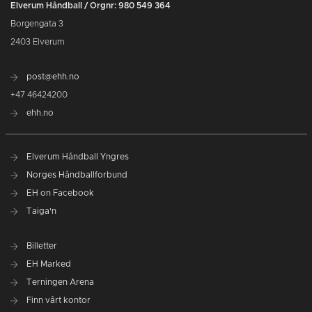
Elverum Håndball / Orgnr: 980 549 364
Borgengata 3
2403 Elverum
post@ehh.no
+47 46424200
ehh.no
Elverum Håndball Yngres
Norges Håndballforbund
EH on Facebook
Taiga'n
Billetter
EH Marked
Terningen Arena
Finn vårt kontor