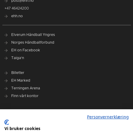
post@ehh.no
+47 46424200
ehh.no
Elverum Håndball Yngres
Norges Håndballforbund
EH on Facebook
Taiga'n
Billetter
EH Marked
Terningen Arena
Finn vårt kontor
Personvernerklæring
Personvernerklæring
Om klubben
Administrasjonen i Elverum Håndball
Vi bruker cookies