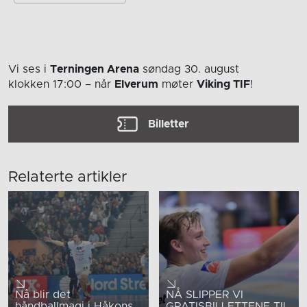
Vi ses i
Terningen Arena
søndag 30. august
klokken 17:00
– når
Elverum
møter
Viking TIF
!
Billetter
Relaterte artikler
Nå blir det
NÅ SLIPPER VI
håndballmagi i Håkons
GRATISBILLETTENE TIL