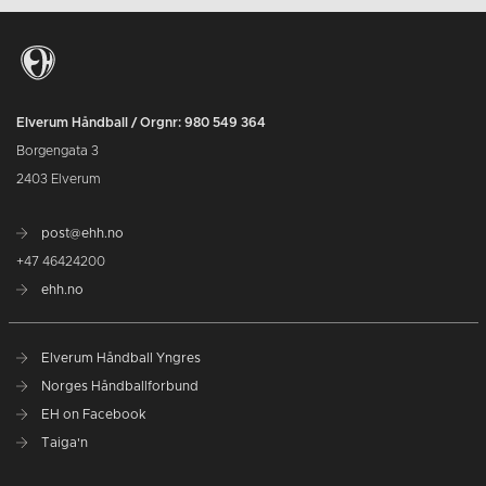
Elverum Håndball / Orgnr: 980 549 364
Borgengata 3
2403 Elverum
post@ehh.no
+47 46424200
ehh.no
Elverum Håndball Yngres
Norges Håndballforbund
EH on Facebook
Taiga'n