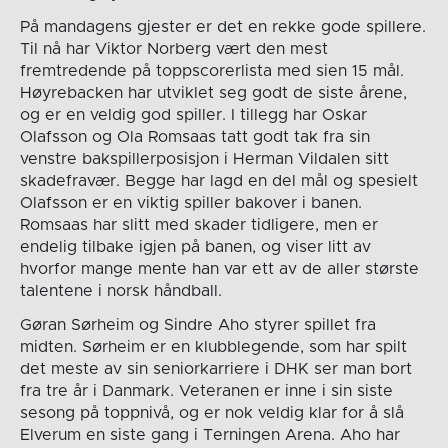
På mandagens gjester er det en rekke gode spillere.
Til nå har Viktor Norberg vært den mest
fremtredende på toppscorerlista med sien 15 mål.
Høyrebacken har utviklet seg godt de siste årene,
og er en veldig god spiller. I tillegg har Oskar
Olafsson og Ola Romsaas tatt godt tak fra sin
venstre bakspillerposisjon i Herman Vildalen sitt
skadefravær. Begge har lagd en del mål og spesielt
Olafsson er en viktig spiller bakover i banen.
Romsaas har slitt med skader tidligere, men er
endelig tilbake igjen på banen, og viser litt av
hvorfor mange mente han var ett av de aller største
talentene i norsk håndball.
Gøran Sørheim og Sindre Aho styrer spillet fra
midten. Sørheim er en klubblegende, som har spilt
det meste av sin seniorkarriere i DHK ser man bort
fra tre år i Danmark. Veteranen er inne i sin siste
sesong på toppnivå, og er nok veldig klar for å slå
Elverum en siste gang i Terningen Arena. Aho har