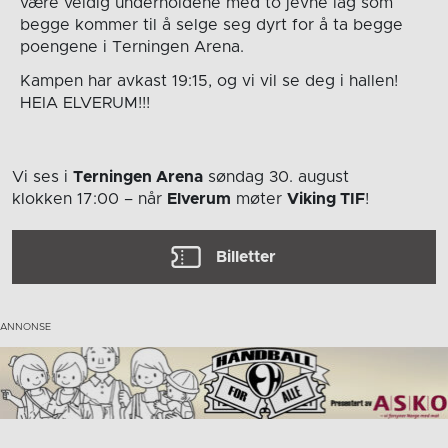
være veldig underholdene med to jevne lag som
begge kommer til å selge seg dyrt for å ta begge
poengene i Terningen Arena.
Kampen har avkast 19:15, og vi vil se deg i hallen!
HEIA ELVERUM!!!
Vi ses i
Terningen Arena
søndag 30. august
klokken 17:00
– når
Elverum
møter
Viking TIF
!
Billetter