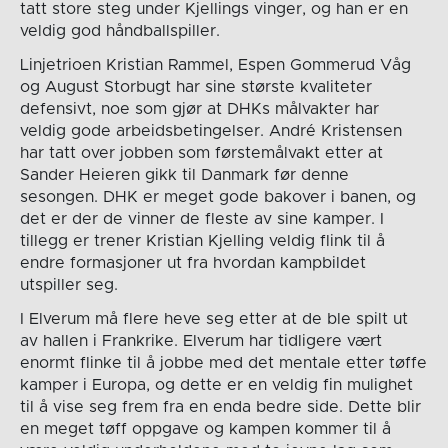
tatt store steg under Kjellings vinger, og han er en
veldig god håndballspiller.
Linjetrioen Kristian Rammel, Espen Gommerud Våg
og August Storbugt har sine største kvaliteter
defensivt, noe som gjør at DHKs målvakter har
veldig gode arbeidsbetingelser. André Kristensen
har tatt over jobben som førstemålvakt etter at
Sander Heieren gikk til Danmark før denne
sesongen. DHK er meget gode bakover i banen, og
det er der de vinner de fleste av sine kamper. I
tillegg er trener Kristian Kjelling veldig flink til å
endre formasjoner ut fra hvordan kampbildet
utspiller seg.
I Elverum må flere heve seg etter at de ble spilt ut
av hallen i Frankrike. Elverum har tidligere vært
enormt flinke til å jobbe med det mentale etter tøffe
kamper i Europa, og dette er en veldig fin mulighet
til å vise seg frem fra en enda bedre side. Dette blir
en meget tøff oppgave og kampen kommer til å