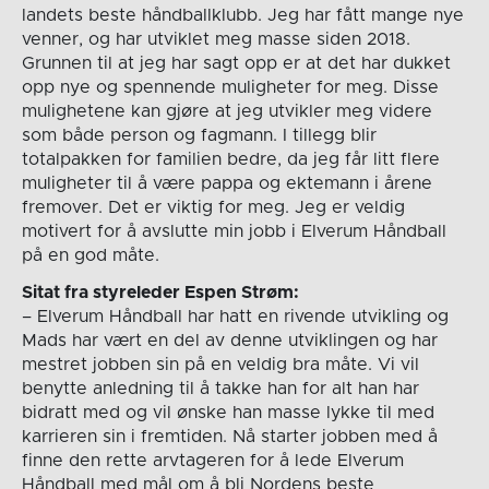
landets beste håndballklubb. Jeg har fått mange nye
venner, og har utviklet meg masse siden 2018.
Grunnen til at jeg har sagt opp er at det har dukket
opp nye og spennende muligheter for meg. Disse
mulighetene kan gjøre at jeg utvikler meg videre
som både person og fagmann. I tillegg blir
totalpakken for familien bedre, da jeg får litt flere
muligheter til å være pappa og ektemann i årene
fremover. Det er viktig for meg. Jeg er veldig
motivert for å avslutte min jobb i Elverum Håndball
på en god måte.
Sitat fra styreleder Espen Strøm:
– Elverum Håndball har hatt en rivende utvikling og
Mads har vært en del av denne utviklingen og har
mestret jobben sin på en veldig bra måte. Vi vil
benytte anledning til å takke han for alt han har
bidratt med og vil ønske han masse lykke til med
karrieren sin i fremtiden. Nå starter jobben med å
finne den rette arvtageren for å lede Elverum
Håndball med mål om å bli Nordens beste