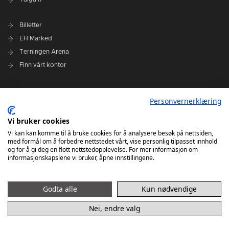
Billetter
EH Marked
Terningen Arena
Finn vårt kontor
Personvernerklæring
Personvernerklæring
Om klubben
Administrasjonen i Elverum Håndball
Vi bruker cookies
Styre og utvalg
Vi kan kan komme til å bruke cookies for å analysere besøk på nettsiden,
med formål om å forbedre nettstedet vårt, vise personlig tilpasset innhold
VARSLINGSRUTINER FOR ELVERUM HÅNDBALL
og for å gi deg en flott nettstedopplevelse. For mer informasjon om
informasjonskapslene vi bruker, åpne innstillingene.
Godta alle
Kun nødvendige
Nei, endre valg