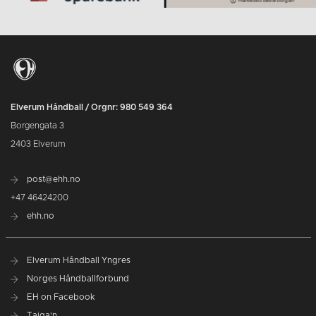
Elverum Håndball / Orgnr: 980 549 364
Borgengata 3
2403 Elverum
post@ehh.no
+47 46424200
ehh.no
Elverum Håndball Yngres
Norges Håndballforbund
EH on Facebook
Taiga'n