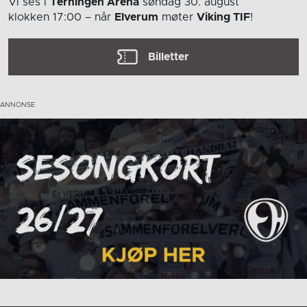
Vi ses i
Terningen Arena
søndag 30. august
klokken 17:00
– når
Elverum
møter
Viking TIF
!
Billetter