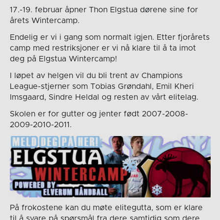
17.-19. februar åpner Thon Elgstua dørene sine for
årets Wintercamp.
Endelig er vi i gang som normalt igjen. Etter fjorårets
camp med restriksjoner er vi nå klare til å ta imot
deg på Elgstua Wintercamp!
I løpet av helgen vil du bli trent av Champions
League-stjerner som Tobias Grøndahl, Emil Kheri
Imsgaard, Sindre Heldal og resten av vårt elitelag.
Skolen er for gutter og jenter født 2007-2008-
2009-2010-2011.
På frokostene kan du møte elitegutta, som er klare
til å svare på spørsmål fra dere samtidig som dere