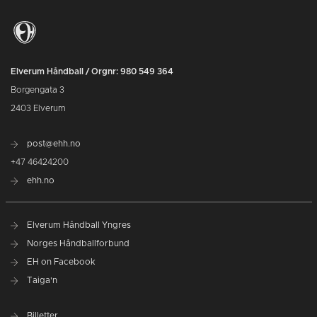
Elverum Håndball / Orgnr: 980 549 364
Borgengata 3
2403 Elverum
post@ehh.no
+47 46424200
ehh.no
Elverum Håndball Yngres
Norges Håndballforbund
EH on Facebook
Taiga'n
Billetter