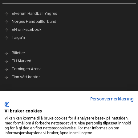
Elverum Håndball Yngres
Norges Håndballforbund
EH on Facebook
Taiga'n
Billetter
EH Marked
Terningen Arena
Finn vårt kontor
Personvernerklæring
Personvernerklæring
Om klubben
Administrasjonen i Elverum Håndball
Vi bruker cookies
Styre og utvalg
Vi kan kan komme til å bruke cookies for å analysere besøk på nettsiden,
med formål om å forbedre nettstedet vårt, vise personlig tilpasset innhold
VARSLINGSRUTINER FOR ELVERUM HÅNDBALL
og for å gi deg en flott nettstedopplevelse. For mer informasjon om
informasjonskapslene vi bruker, åpne innstillingene.