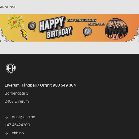
Elverum Håndball / Orgnr: 980 549 364
Borgengata 3
2403 Elverum
post@ehh.no
+47 46424200
ehh.no