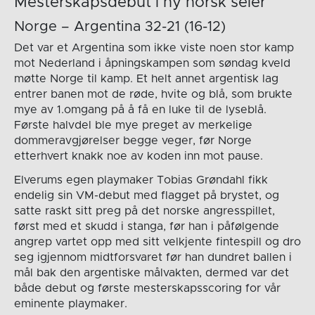
Mesterskapsdebut i ny norsk seier
Norge – Argentina 32-21 (16-12)
Det var et Argentina som ikke viste noen stor kamp
mot Nederland i åpningskampen som søndag kveld
møtte Norge til kamp. Et helt annet argentisk lag
entrer banen mot de røde, hvite og blå, som brukte
mye av 1.omgang på å få en luke til de lyseblå.
Første halvdel ble mye preget av merkelige
dommeravgjørelser begge veger, før Norge
etterhvert knakk noe av koden inn mot pause.
Elverums egen playmaker Tobias Grøndahl fikk
endelig sin VM-debut med flagget på brystet, og
satte raskt sitt preg på det norske angresspillet,
først med et skudd i stanga, før han i påfølgende
angrep vartet opp med sitt velkjente fintespill og dro
seg igjennom midtforsvaret før han dundret ballen i
mål bak den argentiske målvakten, dermed var det
både debut og første mesterskapsscoring for vår
eminente playmaker.