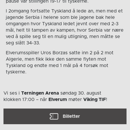
pause var stillingen 19-17 til tyskerne.
I 2omgang fortsatte Tyskland å lede an, men med et
jagende Serbia i helene som ble jagene bak hele
omgangen hvor Tyskland ledet jevnt over med 2-3
mål, helt til tampen av kampen, hvor Serbia var nære
ved å spille seg til en mulig utligning, men måtte se
seg slått 34-33.
Elverumsspiller Uros Borzas satte inn 2 på 2 mot
Algerie, men fikk ikke den samme flyten mot
Tyskland og endte med 1 mål på 4 forsøk mot
tyskerne.
Vi ses i
Terningen Arena
søndag 30. august
klokken 17:00
– når
Elverum
møter
Viking TIF
!
Billetter