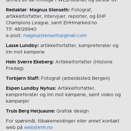
Redaktør
:
Magnus Stenseth:
Fotograf,
artikkelforfatter, intervjuer, reporter, og EHF
Champions League, samt EHHmarked.no
Tlf: 48129940
e-post:
magnusstenseth@gmail.com
Lasse Lundby:
artikkelforfatter, kampreferater og
inn mot kampene
Hein Sverre Ekeberg:
Artikkelforfatter (Historie
Fredag)
Torbjørn Staff:
Fotograf (arbeidssted Bergen)
Espen Lundby Nyhus:
Artikkelforfatter,
kampreferater og inn mot kampene, samt video og
kampanjer
Truls Berg Herjuaune:
Grafisk design
For spørsmål, tilbakemeldinger eller annet kontakt
web på
web@ehh.no