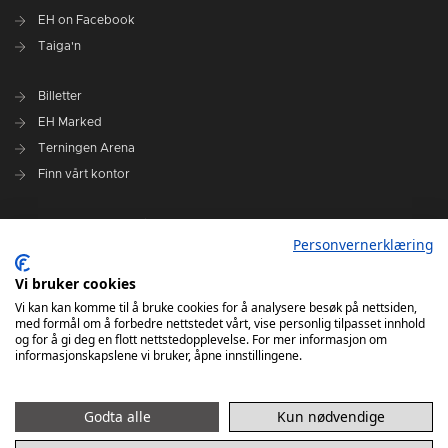
EH on Facebook
Taiga'n
Billetter
EH Marked
Terningen Arena
Finn vårt kontor
Personvernerklæring
Personvernerklæring
Om klubben
Administrasjonen i Elverum Håndball
Vi bruker cookies
Styre og utvalg
Vi kan kan komme til å bruke cookies for å analysere besøk på nettsiden,
med formål om å forbedre nettstedet vårt, vise personlig tilpasset innhold
VARSLINGSRUTINER FOR ELVERUM HÅNDBALL
og for å gi deg en flott nettstedopplevelse. For mer informasjon om
informasjonskapslene vi bruker, åpne innstillingene.
Godta alle
Kun nødvendige