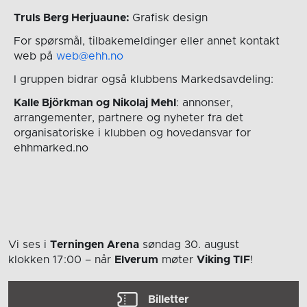
Truls Berg Herjuaune:
Grafisk design
For spørsmål, tilbakemeldinger eller annet kontakt
web på
web@ehh.no
I gruppen bidrar også klubbens Markedsavdeling:
Kalle Björkman og Nikolaj Mehl
: annonser,
arrangementer, partnere og nyheter fra det
organisatoriske i klubben og hovedansvar for
ehhmarked.no
Vi ses i
Terningen Arena
søndag 30. august
klokken 17:00
– når
Elverum
møter
Viking TIF
!
Billetter