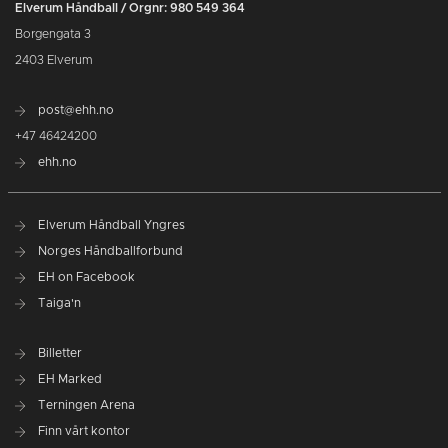
Elverum Håndball / Orgnr: 980 549 364
Borgengata 3
2403 Elverum
post@ehh.no
+47 46424200
ehh.no
Elverum Håndball Yngres
Norges Håndballforbund
EH on Facebook
Taiga'n
Billetter
EH Marked
Terningen Arena
Finn vårt kontor