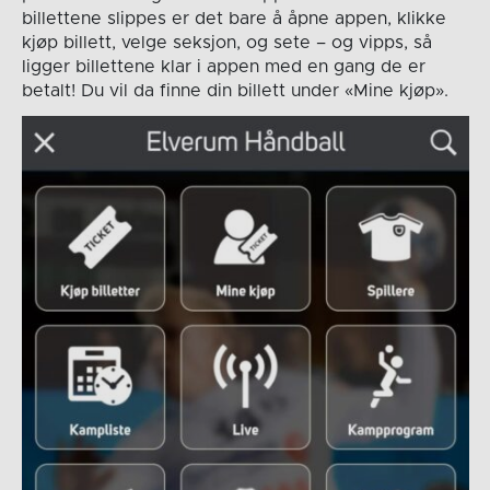
billettene slippes er det bare å åpne appen, klikke
kjøp billett, velge seksjon, og sete – og vipps, så
ligger billettene klar i appen med en gang de er
betalt! Du vil da finne din billett under «Mine kjøp».