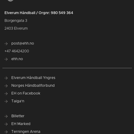
Elverum Håndball / Orgnr: 980 549 364
Borgengata 3
2403 Elverum
post@ehh.no
+47 46424200
ehh.no
Elverum Håndball Yngres
Norges Håndballforbund
EH on Facebook
Taiga'n
Billetter
EH Marked
Terningen Arena