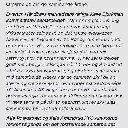
samarbeide om de kommende årene.
Elverum Håndballs markedsansvarlige Kalle Bjørkman
kommenterer samarbeidet
:
«Det er en gledens dag
for Elverum Håndball. I en tid hvor veldig mange
virksomheter selges ut og det lokale eierskapet
forsvinner, er fusjonen av YC Rør og Amundrud VVS
det motsatte. Her ønsker lokale eiere med hjerte for
Innlandet å vokse og de vil gjøre det med full
satsning hvor de hører hjemme. Vi har samarbeidet
godt med begge selskaper når YC Rør og Amundrud
VVS har vært konkurrenter, og gleder oss nå veldig
til å samarbeide videre når de sammen skal bli en
større og sterkere aktør i et utvidet markedsområde.
YC Amundrud AS vil gjennom det nye samarbeidet
profileres mye sterkere enn tidligere og i tillegg skal
vi være tettere på når to bedriftskulturer skal slås
sammen og bli en sterk felleskultur».
Atle Roaldstveit og Kaja Amundrud i YC Amundrud
tenker følgende om det forsterkede samarbeidet