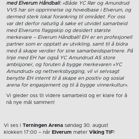
med Elverum Håndball:
«Både YC Rør og Amundrud
VVS har sin opprinnelse og hovedbase i Elverum, og
dermed sterk lokal forankring til området. For oss
var det derfor naturlig å søke et utvidet samarbeid
med Elverums flaggskip og desidert største
merkevare – Elverum Håndball! EH er en profesjonell
partner som er opptatt av utvikling, samt til å bidra
med å skape verdier for sine samarbeidspartnere. På
linje med EH har også YC Amundrud AS store
ambisjoner, og foruten å bygge merkevaren «YC
Amundrud» og nettverksbygging, vil vi selvsagt
benytte EH internt til å skape en positiv og sosial
arena for engasjement og til å bygge vinnerkultur».
Vi gleder oss til videre samarbeid og er klare for å
nå nye mål sammen!
Vi ses i
Terningen Arena
søndag 30. august
klokken 17:00
– når
Elverum
møter
Viking TIF
!