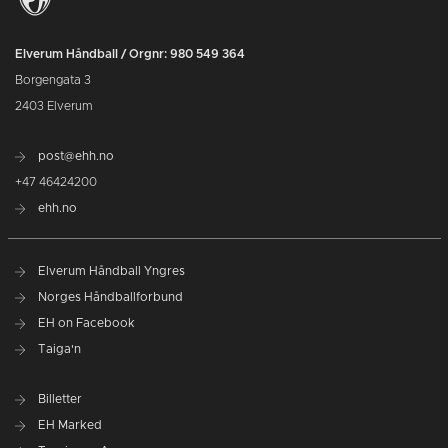
Elverum Håndball / Orgnr: 980 549 364
Borgengata 3
2403 Elverum
post@ehh.no
+47 46424200
ehh.no
Elverum Håndball Yngres
Norges Håndballforbund
EH on Facebook
Taiga'n
Billetter
EH Marked