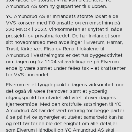
stor glede og stolthet vi nå kan presentere YC
Amundrud AS som ny gullpartner til klubben.
YC Amundrud AS er Innlandets største lokalt eide
VVS konsern med 110 ansatte og en omsetning på
220 MNOK i 2022. Virksomheten er knyttet til både
prosjekt- og privatmarkedet. De har Innlandet som
sitt hovedmarked med avdelinger i Elverum, Hamar,
Trysil, Kirkenær, Flisa og Rena. I lokalene til
Amundrud i Vestheimgata er det full byggeaktivitet
om dagen og fra 1.1.24 vil avdelingene på Elverum
endelig være samlet under felles tak – et kraftsenter
for VVS i innlandet.
Elverum er et tyngdepunkt i dagens virksomhet, noe
det også vil være fremover, samt et ypperlig
utgangspunkt for utvidet aktivitet utover dagens
kjerneområde. Med den kraftfulle satsningen til YC
Amundrud AS har det vært naturlig for begge parter
å se på hvilke synergier et utøket samarbeid kan ha,
og rett før ferien ble det enighet om alle detaljer
som Elverum Håndball og YC Amundrud AS skal