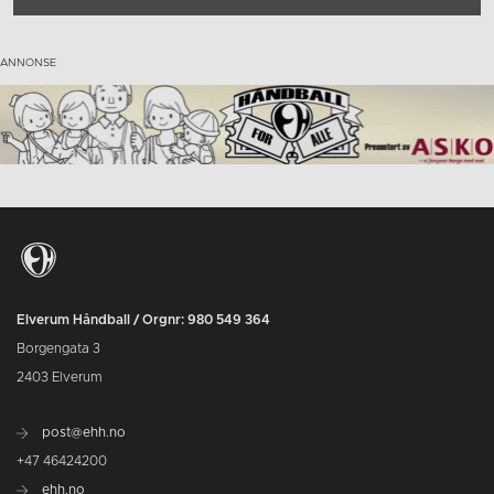
Elverum Håndball / Orgnr: 980 549 364
Borgengata 3
2403 Elverum
post@ehh.no
+47 46424200
ehh.no