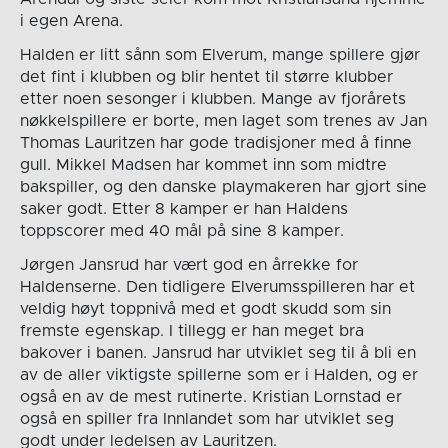
i egen Arena.
Halden er litt sånn som Elverum, mange spillere gjør
det fint i klubben og blir hentet til større klubber
etter noen sesonger i klubben. Mange av fjorårets
nøkkelspillere er borte, men laget som trenes av Jan
Thomas Lauritzen har gode tradisjoner med å finne
gull. Mikkel Madsen har kommet inn som midtre
bakspiller, og den danske playmakeren har gjort sine
saker godt. Etter 8 kamper er han Haldens
toppscorer med 40 mål på sine 8 kamper.
Jørgen Jansrud har vært god en årrekke for
Haldenserne. Den tidligere Elverumsspilleren har et
veldig høyt toppnivå med et godt skudd som sin
fremste egenskap. I tillegg er han meget bra
bakover i banen. Jansrud har utviklet seg til å bli en
av de aller viktigste spillerne som er i Halden, og er
også en av de mest rutinerte. Kristian Lornstad er
også en spiller fra Innlandet som har utviklet seg
godt under ledelsen av Lauritzen.