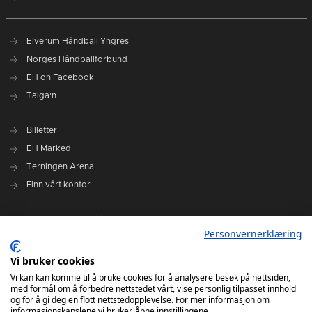
Elverum Håndball Yngres
Norges Håndballforbund
EH on Facebook
Taiga'n
Billetter
EH Marked
Terningen Arena
Finn vårt kontor
Personvernerklæring
Personvernerklæring
Om klubben
Administrasjonen i Elverum Håndball
Vi bruker cookies
Styre og utvalg
Vi kan kan komme til å bruke cookies for å analysere besøk på nettsiden,
med formål om å forbedre nettstedet vårt, vise personlig tilpasset innhold
VARSLINGSRUTINER FOR ELVERUM HÅNDBALL
og for å gi deg en flott nettstedopplevelse. For mer informasjon om
informasjonskapslene vi bruker, åpne innstillingene.