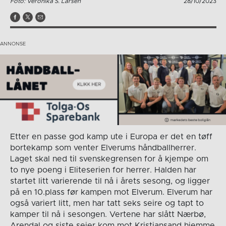
Foto: Veronika S. Larsen
28/10/2023
Etter en passe god kamp ute i Europa er det en tøff
bortekamp som venter Elverums håndballherrer.
Laget skal ned til svenskegrensen for å kjempe om
to nye poeng i Eliteserien for herrer. Halden har
startet litt varierende til nå i årets sesong, og ligger
på en 10.plass før kampen mot Elverum. Elverum har
også variert litt, men har tatt seks seire og tapt to
kamper til nå i sesongen. Vertene har slått Nærbø,
Arendal og siste seier kom mot Kristiansand hjemme