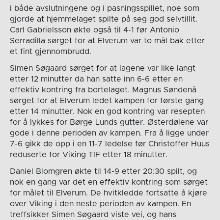
i både avslutningene og i pasningsspillet, noe som
gjorde at hjemmelaget spilte på seg god selvtillit.
Carl Gabrielsson økte også til 4-1 før Antonio
Serradilla sørget for at Elverum var to mål bak etter
et fint gjennombrudd.
Simen Søgaard sørget for at lagene var like langt
etter 12 minutter da han satte inn 6-6 etter en
effektiv kontring fra bortelaget. Magnus Søndenå
sørget for at Elverum ledet kampen for første gang
etter 14 minutter. Nok en god kontring var resepten
for å lykkes for Børge Lunds gutter. Østerdølene var
gode i denne perioden av kampen. Fra å ligge under
7-6 gikk de opp i en 11-7 ledelse før Christoffer Huus
reduserte for Viking TIF etter 18 minutter.
Daniel Blomgren økte til 14-9 etter 20:30 spilt, og
nok en gang var det en effektiv kontring som sørget
for målet til Elverum. De hvitkledde fortsatte å kjøre
over Viking i den neste perioden av kampen. En
treffsikker Simen Søgaard viste vei, og hans