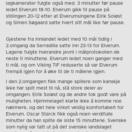
lagkamerater fulgte også med. 3 minutter før pause
ledet Elverum 18-10. Elverum gikk til pause på
stillingen 20-12 etter at Elverumsingene Eirik Soløst
og Simen Søgaard satte hvert sitt mål like før pause.
Gjestene fra Innlandet ledet med 10 mål tidlig i
2.omgang da Serradilla satte inn 23-13 for Elverum.
Lagene fulgte hverandre jevnt i målprotokollen de
neste ti minuttene. Elverum ledet noen ganger med
ti mål, og om Viking TIF reduserte så var Elverum
frempå igjen for å øke til de ti målene igjen.
I den 2.omgangen fikk mange spillere som kanskje
ikke har spilt mest til nå, stå store deler av
omgangen. Eirik Soløst og de andre tok godt vare på
muligheten. Hjemmelaget klarte ikke å komme noe
nærmere, og det hele virket veldig komfortabelt for
Elverum. Oscar Starck fikk også noen verdifulle
minutter da han spilte de siste 15 minuttene. Svenske
som nylig var tatt ut på det svenske landslaget