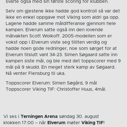
svarte også med sin første scoring for klubben.
Selv om gjestene ikke hadde god kontroll så var det
ikke en enkel oppgave mot Viking som aldri ga opp.
Lagene hadde samme måldifferanse gjennom hele
kampen. Elverum satte også inn den lovende
målvakten Scott Wolkoff. 2005-modellen som er
vokst opp i Elverum viste seg tilliten verdig og
hadde noen gode redninger, noe som sørget for at
Elverum tilslutt vant 34-23. Simen Søgaard satte inn
kampen siste mål, og ble med det toppscorer med 9
mål på 9 skudd. En meget sterk kamp av Søgaard.
Nå venter Flensburg til uka.
Toppscorer Elverum: Simen Søgård, 9 mål
Toppscorer Viking TIF: Christoffer Huus, 4mål.
Vi ses i
Terningen Arena
søndag 30. august
klokken 17:00
– når
Elverum
møter
Viking TIF
!