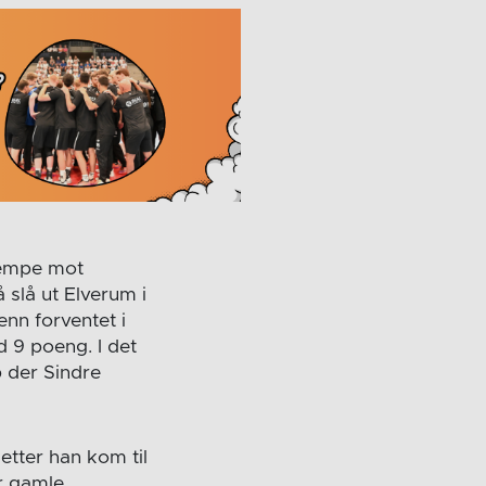
kjempe mot
 slå ut Elverum i
 enn forventet i
d 9 poeng. I det
 der Sindre
etter han kom til
r gamle