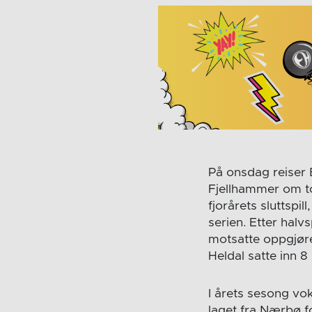
På onsdag reiser 
Fjellhammer om to
fjorårets sluttspil
serien. Etter halv
motsatte oppgjøre
Heldal satte inn 
I årets sesong vo
laget fra Nærbø f