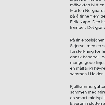
målvakten blitt en
Morten Nergaards 
på å finne frem d
Eirik Køpp. Den h
kamper. Det gjør 
På linjeposisjonen
Skjerve, men en s
forsterkning for 
dansk håndball, og
mange gode linjes
en målfarlig høyr
sammen i Halden. L
Fjellhammergutten
sammen med Mirko 
en smart midtspil
Elverum i slutten