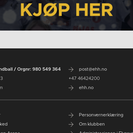
dball / Orgnr: 980 549 364
post@ehh.no
 3
+47 46424200
um
ehh.no
r
Personvernerklæring
ked
Om klubben