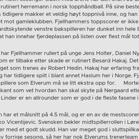
 rutinert herremann i norsk topphåndball. På sine best
tidligere makker et veldig høyt toppnivå inne, og han 
et mot gamleklubben. Fjellhammers toppscorer er ikk
ardtskytende venstre bakspilleren har dunket inn hele 
at han innehar fjerdeplassen på listen over flest mål 
 har Fjellhammer rullert på unge Jens Holter, Daniel Ny
om er tilbake etter skade er rutinert Besard Hakaj. De
laget som trenes av Robert Hedin. Hakaj har erfaring f
 har tidligere spilt i blant annet Haslum her i Norge. 
pillere som Elverum må se litt ekstra opp for. Morte
ekant som vet hvordan han skal skyte på Nergaard ette
inder er en allrounder som er god i de fleste fasene i s
 har et målsnitt på 4.5 mål, og er en av de mestscore
Vicentijevic. Svensken bekler midtspillerrollen i Lør
ler med et godt skudd. Han var meget god i sluttspil
 av forrige sesong, så her har nok Elverums trenerteam