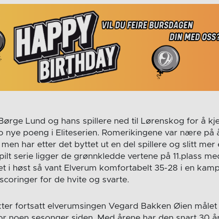
Børge Lund og hans spillere ned til Lørenskog for å 
 nye poeng i Eliteserien. Romerikingene var nære på å
l, men har etter det byttet ut en del spillere og slitt mer
spilt serie ligger de grønnkledde vertene på 11.plass me
t i høst så vant Elverum komfortabelt 35-28 i en kamp
8 scoringer for de hvite og svarte.
kter fortsatt elverumsingen Vegard Bakken Øien målet 
or noen sesonger siden. Med årene har den snart 30 å