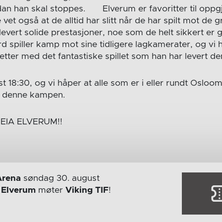
dan han skal stoppes. Elverum er favoritter til oppg
et også at de alltid har slitt når de har spilt mot de 
 levert solide prestasjoner, noe som de helt sikkert er g
 spiller kamp mot sine tidligere lagkamerater, og vi 
etter med det fantastiske spillet som han har levert d
 18:30, og vi håper at alle som er i eller rundt Osl
i denne kampen.
HEIA ELVERUM!!
Arena
søndag 30. august
r
Elverum
møter
Viking TIF
!