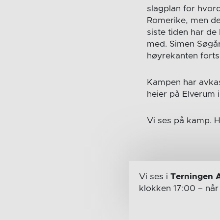
slagplan for hvor
Romerike, men de v
siste tiden har de
med. Simen Søgård
høyrekanten forts
Kampen har avkast
heier på Elverum 
Vi ses på kamp. 
Vi ses i
Terningen 
klokken 17:00
– nå