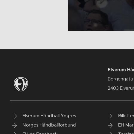
Elverum Hån
Borgengata
2403 Elver
Elverum Håndball Yngres
Billette
Norges Håndballforbund
EH Mar