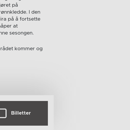
jøret på
grønnkledde. I den
ira på å fortsette
håper at
enne sesongen.
oområdet kommer og
Billetter