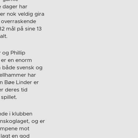
e dager har
er nok veldig gira
e overraskende
82 mål på sine 13
totalt.
 og Phillip
t er en enorm
ra både svensk og
Fjellhammer har
n Bøe Linder er
r deres tid
pillet.
nde i klubben
enskoglaget, og er
lkampene mot
 lagt en god