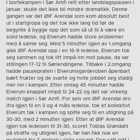
I bortekampen i Sør Amfi rett etter landslagspausen i
januar, skulle det ikke bli mindre dramatikk. Denne
gangen var det ØIF Arendal som kom absolutt best
ut i startgropa og det tok ikke lang tid før de
begynte å bygge opp det som så ut til å være en
solid ledelse, og Elverum hadde store problemer
med å samle seg. Med 5 minutter igjen av 1.omgang
gikk ØIF Arendal opp i en 16-9 ledelse, Elverum tok
seg sammen og tok litt innpå inn mot pause, da var
stillingen 17-12 til Sørlendingene. Tilbake i 2.omgang
hadde pausepraten i Elverumsgarderoben åpenbart
bært frukter og de svarte og hvite jobbet seg stadig
mer inn i kampen. Etter omlag 45 minutter hadde
Elverum knappet innpå til 24-22 og det var virkelig
match igjen i Sør Amfi. For selv om ØIF Arendal dro
ifra igjen til en 3 og 4 måls ledelse, tok et kollektivt
Elverum tak i kampen og spilte seg til en utligning på
30-30, med 2 minutter igjen. Etter at ØIF Arendal
igjen tok ledelsen til 31-30, scoret Tobias Grøndahl
på straffe og utlignet igjen, før han fikk nok en
mulighet fra 7-metern i siste sekund. Den satt rett i