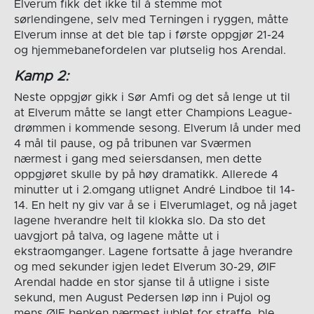
Elverum fikk det ikke til å stemme mot
sørlendingene, selv med Terningen i ryggen, måtte
Elverum innse at det ble tap i første oppgjør 21-24
og hjemmebanefordelen var plutselig hos Arendal.
Kamp 2:
Neste oppgjør gikk i Sør Amfi og det så lenge ut til
at Elverum måtte se langt etter Champions League-
drømmen i kommende sesong. Elverum lå under med
4 mål til pause, og på tribunen var Sværmen
nærmest i gang med seiersdansen, men dette
oppgjøret skulle by på høy dramatikk. Allerede 4
minutter ut i 2.omgang utlignet André Lindboe til 14-
14. En helt ny giv var å se i Elverumlaget, og nå jaget
lagene hverandre helt til klokka slo. Da sto det
uavgjort på talva, og lagene måtte ut i
ekstraomganger. Lagene fortsatte å jage hverandre
og med sekunder igjen ledet Elverum 30-29, ØIF
Arendal hadde en stor sjanse til å utligne i siste
sekund, men August Pedersen løp inn i Pujol og
mens ØIF benken nærmest jublet for straffe, ble