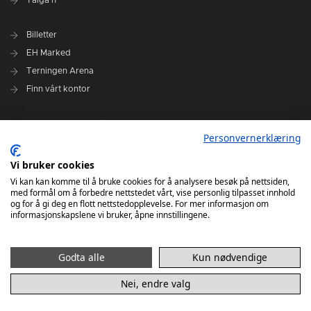
Billetter
EH Marked
Terningen Arena
Finn vårt kontor
Personvernerklæring
Personvernerklæring
Om klubben
Administrasjonen i Elverum Håndball
Vi bruker cookies
Styre og utvalg
Vi kan kan komme til å bruke cookies for å analysere besøk på nettsiden,
med formål om å forbedre nettstedet vårt, vise personlig tilpasset innhold
VARSLINGSRUTINER FOR ELVERUM HÅNDBALL
og for å gi deg en flott nettstedopplevelse. For mer informasjon om
informasjonskapslene vi bruker, åpne innstillingene.
Godta alle
Kun nødvendige
Nei, endre valg