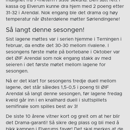
kassa og Elverum kunne dra hjem med 2 poeng etter
31-32 i Arendal. Nok engang ble det drama og høy
temperatur når Østerdølene møtter Sørlendingene!
Så langt denne sesongen!
Sist lagene møttes var i serien hjemme i Terningen i
februar, da endte det 30-30 mellom rivalene. I
sesongens første møte på bortebane i Oktober var
det ØIF Arendal som nok engang stakk av med
seieren i det første møtet mellom lagene for
sesongen.
Nå er det klart for sesongens tredje duell mellom
lagene, det står således 1,5-0,5 i poeng til ØIF
Arendal så langt denne sesongen, før lagene fredag
kveld går inn i en knallhard duell i sluttspillets
semifinale som spilles best av 3!
De siste 10 årene vitner kort og greit om at her blir
det Drama-garanti! Så sikre deg plass og bli med å
bikk kampen i Elverums favør! Det skal merkes at de