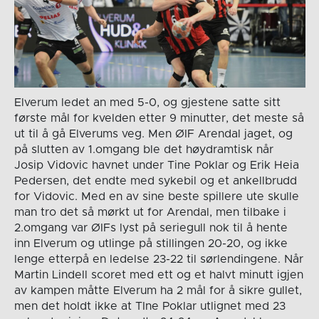
Elverum ledet an med 5-0, og gjestene satte sitt
første mål for kvelden etter 9 minutter, det meste så
ut til å gå Elverums veg. Men ØIF Arendal jaget, og
på slutten av 1.omgang ble det høydramtisk når
Josip Vidovic havnet under Tine Poklar og Erik Heia
Pedersen, det endte med sykebil og et ankellbrudd
for Vidovic. Med en av sine beste spillere ute skulle
man tro det så mørkt ut for Arendal, men tilbake i
2.omgang var ØIFs lyst på seriegull nok til å hente
inn Elverum og utlinge på stillingen 20-20, og ikke
lenge etterpå en ledelse 23-22 til sørlendingene. Når
Martin Lindell scoret med ett og et halvt minutt igjen
av kampen måtte Elverum ha 2 mål for å sikre gullet,
men det holdt ikke at TIne Poklar utlignet med 23