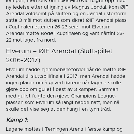
kampen, men selv om Luka Mitrovic fulgte opp med
ny ledelse etter utligning av Magnus Jøndal, kom ØIF
Arendal voldsomt på slutten og en Jøndal i storform
satte 3 mål mot slutten som sikret ØIF Arendal plass
i Cupfinalen etter en 26-23 seier mot Elverum.
Arendal møtte Bodø i cupfinalen og vant hårfint 23-
22 mot laget fra nord.
Elverum – ØIF Arendal (Sluttspillet
2016-2017)
Elverum hadde hjemmebanefordel når de møtte ØIF
Arendal til sluttspillfinale i 2017, men Arendal hadde
ingen planer om å gi ved dørene når lagene skulle
gjøre opp om gullet i best av 3 kamper. Sammen
med gullet fulgte den gjeve Champions League-
plassen som Elverum så langt hadde hatt, men nå
skulle det vise seg at den hang i en tynn tråd.
Kamp 1:
Lagene møttes i Terningen Arena i første kamp og