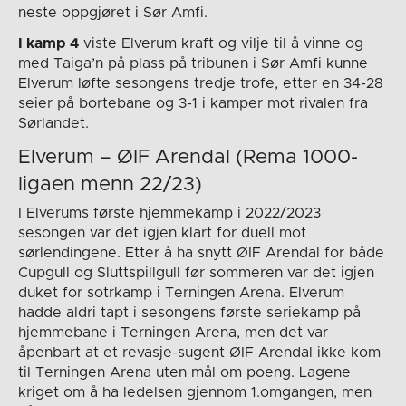
neste oppgjøret i Sør Amfi.
I kamp 4
viste Elverum kraft og vilje til å vinne og
med Taiga’n på plass på tribunen i Sør Amfi kunne
Elverum løfte sesongens tredje trofe, etter en 34-28
seier på bortebane og 3-1 i kamper mot rivalen fra
Sørlandet.
Elverum – ØIF Arendal (Rema 1000-
ligaen menn 22/23)
I Elverums første hjemmekamp i 2022/2023
sesongen var det igjen klart for duell mot
sørlendingene. Etter å ha snytt ØIF Arendal for både
Cupgull og Sluttspillgull før sommeren var det igjen
duket for sotrkamp i Terningen Arena. Elverum
hadde aldri tapt i sesongens første seriekamp på
hjemmebane i Terningen Arena, men det var
åpenbart at et revasje-sugent ØIF Arendal ikke kom
til Terningen Arena uten mål om poeng. Lagene
kriget om å ha ledelsen gjennom 1.omgangen, men