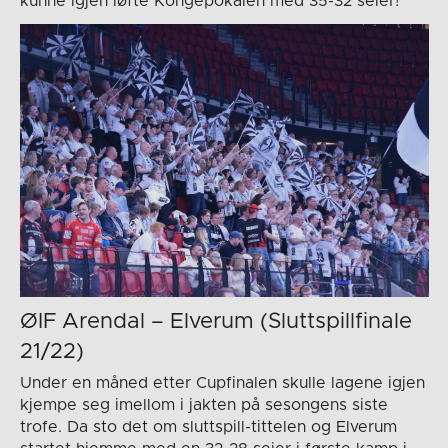
kunne igjen løfte Kongepokalen med 35-32 seier!
ØIF Arendal – Elverum (Sluttspillfinale
21/22)
Under en måned etter Cupfinalen skulle lagene igjen
kjempe seg imellom i jakten på sesongens siste
trofe. Da sto det om sluttspill-tittelen og Elverum