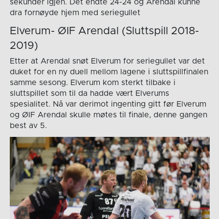
sekunder igjen. Det endte 24-24 og Arendal kunne
dra fornøyde hjem med seriegullet
Elverum- ØIF Arendal (Sluttspill 2018-
2019)
Etter at Arendal snøt Elverum for seriegullet var det
duket for en ny duell mellom lagene i sluttspillfinalen
samme sesong. Elverum kom sterkt tilbake i
sluttspillet som til da hadde vært Elverums
spesialitet. Nå var derimot ingenting gitt før Elverum
og ØIF Arendal skulle møtes til finale, denne gangen
best av 5.