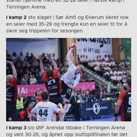
startet hjemme med en 32-28 seier i første kamp i
Terinngen Arena.
I kamp 2
sto slaget i Sør Amfi og Elverum sikret nok
en seier med 35-29 og trengte kun en seier til for å
sikre seg trippelen for sesongen.
I kamp 3
slo ØIF Arendal tilbake i Terningen Arena
og vant 30-25, og åpnet opp sluttspillfinalen før det