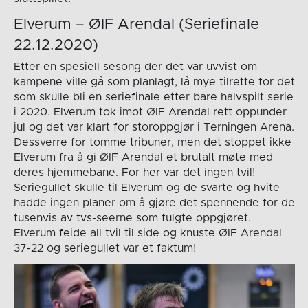
Elverum – ØIF Arendal (Seriefinale
22.12.2020)
Etter en spesiell sesong der det var uvvist om
kampene ville gå som planlagt, lå mye tilrette for det
som skulle bli en seriefinale etter bare halvspilt serie
i 2020. Elverum tok imot ØIF Arendal rett oppunder
jul og det var klart for storoppgjør i Terningen Arena.
Dessverre for tomme tribuner, men det stoppet ikke
Elverum fra å gi ØIF Arendal et brutalt møte med
deres hjemmebane. For her var det ingen tvil!
Seriegullet skulle til Elverum og de svarte og hvite
hadde ingen planer om å gjøre det spennende for de
tusenvis av tvs-seerne som fulgte oppgjøret.
Elverum feide all tvil til side og knuste ØIF Arendal
37-22 og seriegullet var et faktum!