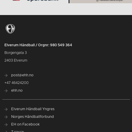
Elverum Håndball / Orgnr: 980 549 364
Borgengata 3
2403 Elverum
post@ehh.no
+47 46424200
ehh.no
Elverum Håndball Yngres
Norges Håndballforbund
EH on Facebook
Taiga'n