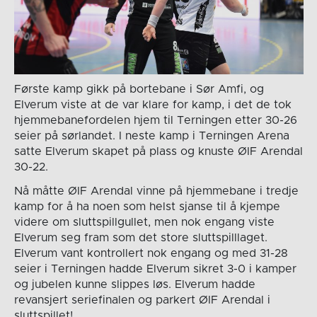
Første kamp gikk på bortebane i Sør Amfi, og
Elverum viste at de var klare for kamp, i det de tok
hjemmebanefordelen hjem til Terningen etter 30-26
seier på sørlandet. I neste kamp i Terningen Arena
satte Elverum skapet på plass og knuste ØIF Arendal
30-22.
Nå måtte ØIF Arendal vinne på hjemmebane i tredje
kamp for å ha noen som helst sjanse til å kjempe
videre om sluttspillgullet, men nok engang viste
Elverum seg fram som det store sluttspilllaget.
Elverum vant kontrollert nok engang og med 31-28
seier i Terningen hadde Elverum sikret 3-0 i kamper
og jubelen kunne slippes løs. Elverum hadde
revansjert seriefinalen og parkert ØIF Arendal i
sluttspillet!