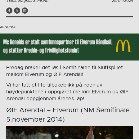
Tekst: Magnus Stenseth
25/04/2024
Fredag braker det løs i Semifinalen til Sluttspillet
mellom Elverum og ØIF Arendal!
Vi har tatt et lite tilbakeblikk på noen av
høydepunktene i oppgjøret mellom Elverum og ØIF
Arendal oppgjennom årenes løp!
ØIF Arendal – Elverum (NM Semifinale
5.november 2014)