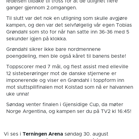
ledelsen tilbake til tross for at de utlignet flere
ganger gjennom 2.omgangen.
Til slutt var det nok en utligning som skulle avgjøre
kampen, og den var det selvfølgelig vår egen Tobias
Grøndahl som sto for når han satte inn 36-36 med 5
sekunder igjen på klokka.
Grøndahl sikrer ikke bare nordmennene
poengdeling, men ble også kåret til banens beste!
Toppscorer med 7 mål, og flest assist med elleville
12 sisteberøringer mot de danske stjernene er
imponerende og viser en Grøndahl i toppform inn
mot sluttspillfinalen mot Kolstad som nå er halvannen
uke unna!
Søndag venter finalen i Gjensidige Cup, da møter
Norge Argentina, og kampen ser du på TV2 kl 16:45!
Vi ses i
Terningen Arena
søndag 30. august