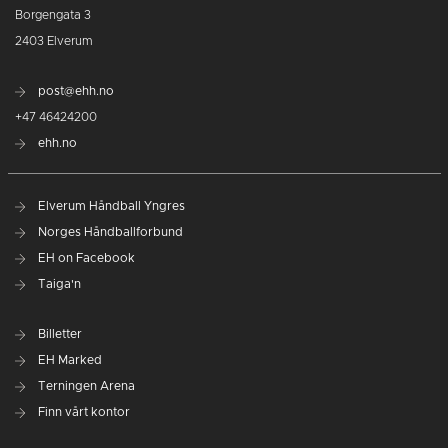
Borgengata 3
2403 Elverum
post@ehh.no
+47 46424200
ehh.no
Elverum Håndball Yngres
Norges Håndballforbund
EH on Facebook
Taiga'n
Billetter
EH Marked
Terningen Arena
Finn vårt kontor