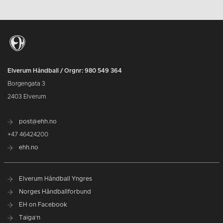
Elverum Håndball / Orgnr: 980 549 364
Borgengata 3
2403 Elverum
post@ehh.no
+47 46424200
ehh.no
Elverum Håndball Yngres
Norges Håndballforbund
EH on Facebook
Taiga'n