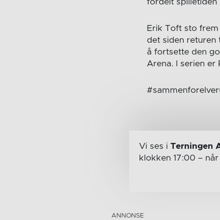
fordelt spilletide
Erik Toft sto frem
det siden returen 
å fortsette den 
Arena. I serien e
#sammenforelve
Vi ses i
Terningen 
klokken 17:00
– nå