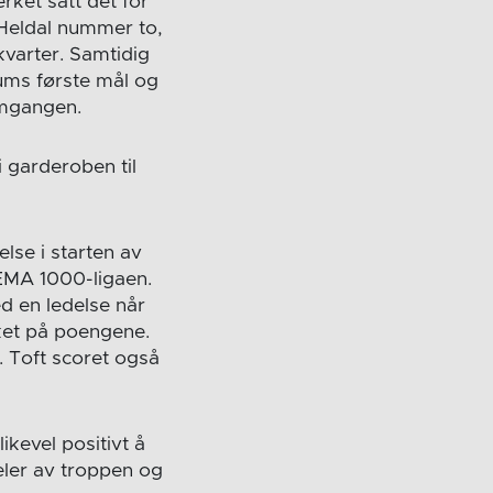
rket satt det for
Heldal nummer to,
varter. Samtidig
ums første mål og
omgangen.
i garderoben til
lse i starten av
REMA 1000-ligaen.
ed en ledelse når
ket på poengene.
. Toft scoret også
kevel positivt å
eler av troppen og