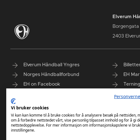
Elverum Hån
Borgengata
2403 Elver
Elverum Håndball Yngres
Billette
Norges Håndballforbund
EH Mar
EH on Facebook
Ternin
Taiga'n
Finn vå
Personverne
Vi bruker cookies
Vi kan kan komme til å bruke cookies for å analysere besøk på nettsiden,
om å forbedre nettstedet vårt, vise personlig tilpasset innhold og for å gi d
nettstedopplevelse. For mer informasjon om informasjonskapslene vi bruk
innstillingene.