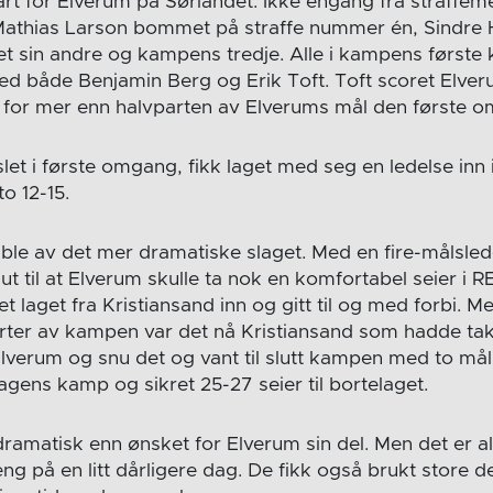
art for Elverum på Sørlandet. Ikke engang fra straffeme
Mathias Larson bommet på straffe nummer én, Sindre 
 sin andre og kampens tredje. Alle i kampens første k
ed både Benjamin Berg og Erik Toft. Toft scoret Elver
 for mer enn halvparten av Elverums mål den første 
et i første omgang, fikk laget med seg en ledelse inn 
to 12-15.
e av det mer dramatiske slaget. Med en fire-målslede
t til at Elverum skulle ta nok en komfortabel seier i 
t laget fra Kristiansand inn og gitt til og med forbi. M
arter av kampen var det nå Kristiansand som hadde ta
Elverum og snu det og vant til slutt kampen med to mål
dagens kamp og sikret 25-27 seier til bortelaget.
amatisk enn ønsket for Elverum sin del. Men det er alli
ng på en litt dårligere dag. De fikk også brukt store d