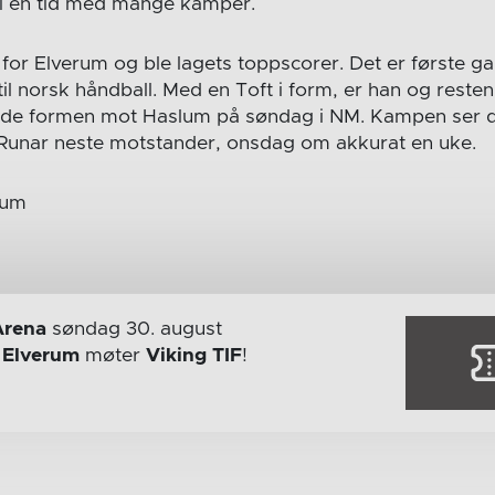
n i en tid med mange kamper.
 for Elverum og ble lagets toppscorer. Det er første ga
til norsk håndball. Med en Toft i form, er han og resten
gode formen mot Haslum på søndag i NM. Kampen ser d
r Runar neste motstander, onsdag om akkurat en uke.
rum
Arena
søndag 30. august
r
Elverum
møter
Viking TIF
!