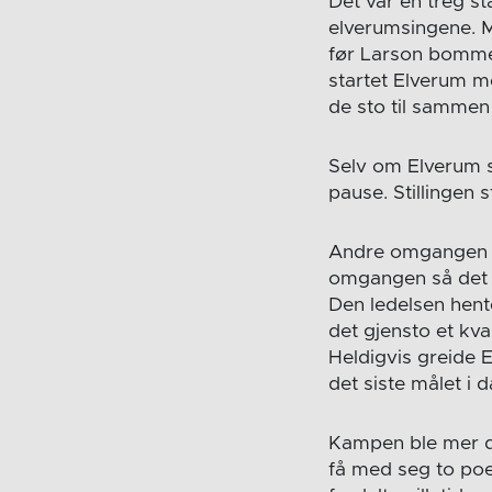
Det var en treg st
elverumsingene. 
før Larson bommet
startet Elverum m
de sto til sammen
Selv om Elverum sl
pause. Stillingen s
Andre omgangen bl
omgangen så det u
Den ledelsen hente
det gjensto et kv
Heldigvis greide 
det siste målet i 
Kampen ble mer dr
få med seg to poe