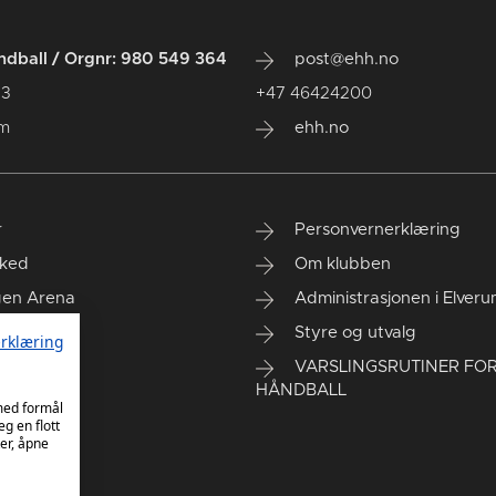
dball / Orgnr: 980 549 364
post@ehh.no
 3
+47 46424200
um
ehh.no
r
Personvernerklæring
ked
Om klubben
gen Arena
Administrasjonen i Elver
rt kontor
Styre og utvalg
rklæring
VARSLINGSRUTINER FO
HÅNDBALL
 med formål
eg en flott
er, åpne