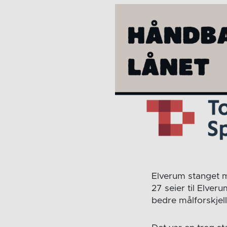
Elverum stanget m
27 seier til Elver
bedre målforskjell