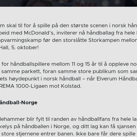
om skal til for å spille på den største scenen i norsk h
eid med McDonald’s, inviterer nå håndballag fra hele l
 oppvarmingskamp før den storslåtte Storkampen mell
all, 5. oktober!
 for håndballspillere mellom 11 og 15 år til å oppleve noe
å samme parkett, foran samme store publikum som sam
ets høydepunkt i norsk håndball – når Elverum Håndb
v REMA 1000-Ligaen mot Kolstad.
håndball-Norge
lehammer blir fylt til randen av håndballfans fra hele 
kelys på håndballen i Norge, og ditt lag kan få sjansen ti
store stjernene entrer banen. Ikke bare får dere spille