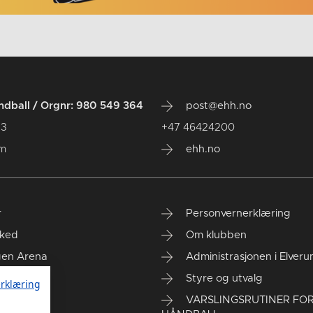
dball / Orgnr: 980 549 364
post@ehh.no
 3
+47 46424200
um
ehh.no
r
Personvernerklæring
ked
Om klubben
gen Arena
Administrasjonen i Elver
rt kontor
Styre og utvalg
rklæring
VARSLINGSRUTINER FO