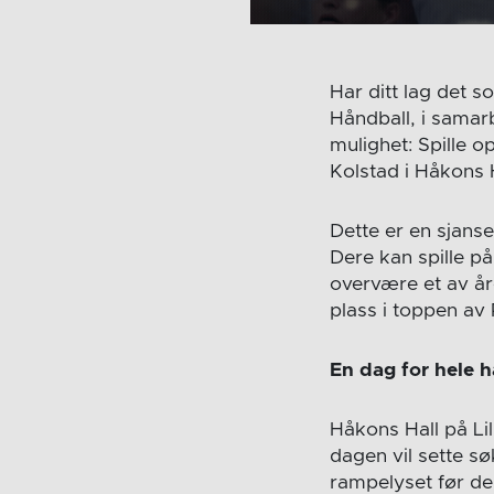
Har ditt lag det s
Håndball, i samarb
mulighet: Spille
Kolstad i Håkons H
Dette er en sjanse
Dere kan spille p
overvære et av år
plass i toppen a
En dag for hele 
Håkons Hall på Lil
dagen vil sette sø
rampelyset før de 