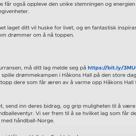
re får også oppleve den unike stemningen og energien
egivenheter.
t laget ditt vil huske for livet, og en fantastisk inspir
 som drømmer om å nå toppen.
kurransen, må ditt lag melde seg på
https://bit.ly/3M
l å spille drømmekampen i Håkons Hall på den store da
ttopp dere som får æren av å varme opp Håkons Hall 
, send inn deres bidrag, og grip muligheten til å være
balleventyr. Vi ser frem til å se hvilket lag som får d
 med håndball-Norge.