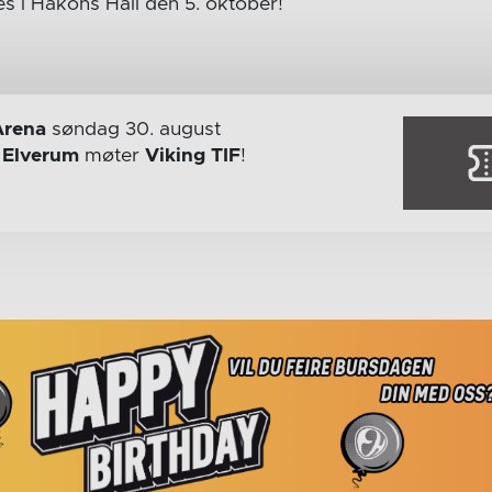
ees i Håkons Hall den 5. oktober!
Arena
søndag 30. august
r
Elverum
møter
Viking TIF
!