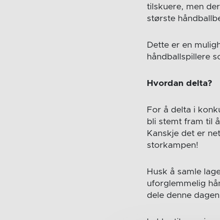
tilskuere, men de
største håndballb
Dette er en mulighe
håndballspillere
Hvordan delta?
For å delta i kon
bli stemt fram ti
Kanskje det er ne
storkampen!
Husk å samle laget
uforglemmelig hånd
dele denne dagen