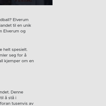
åndball? Elverum
andet til en unik
om Elverum og
 helt spesielt.
ler seg for å
all kjemper om en
landet. Denne
l å stå i
 foran tusenvis av