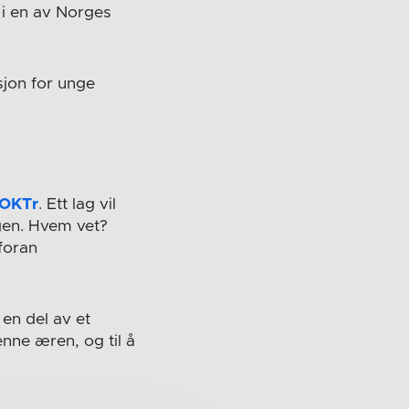
 i en av Norges
asjon for unge
UOKTr
. Ett lag vil
gen. Hvem vet?
foran
 en del av et
enne æren, og til å