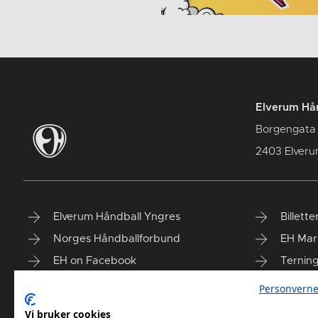
Elverum Hån
Borgengata
2403 Elver
Elverum Håndball Yngres
Billette
Norges Håndballforbund
EH Mar
EH on Facebook
Ternin
Taiga'n
Finn vå
Personverne
Vi bruker cookies