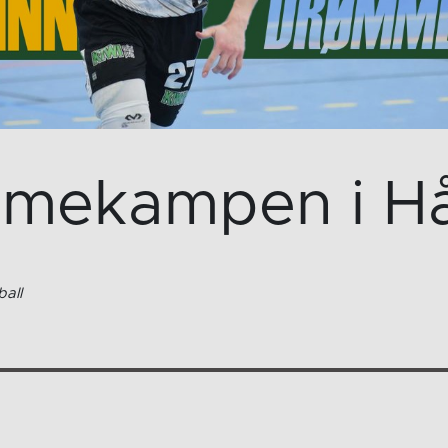
mmekampen i Hå
all