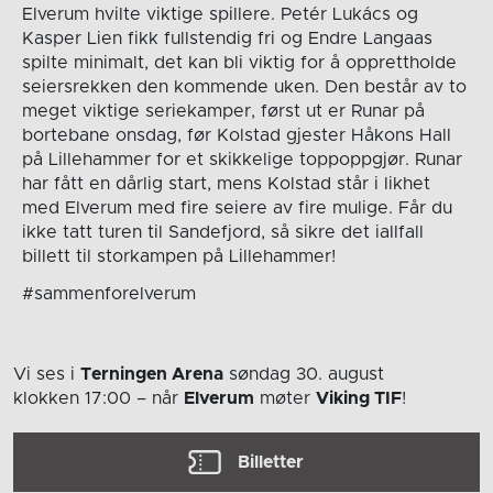
Elverum hvilte viktige spillere. Petér Lukács og
Kasper Lien fikk fullstendig fri og Endre Langaas
spilte minimalt, det kan bli viktig for å opprettholde
seiersrekken den kommende uken. Den består av to
meget viktige seriekamper, først ut er Runar på
bortebane onsdag, før Kolstad gjester Håkons Hall
på Lillehammer for et skikkelige toppoppgjør. Runar
har fått en dårlig start, mens Kolstad står i likhet
med Elverum med fire seiere av fire mulige. Får du
ikke tatt turen til Sandefjord, så sikre det iallfall
billett til storkampen på Lillehammer!
#sammenforelverum
Vi ses i
Terningen Arena
søndag 30. august
klokken 17:00
– når
Elverum
møter
Viking TIF
!
Billetter