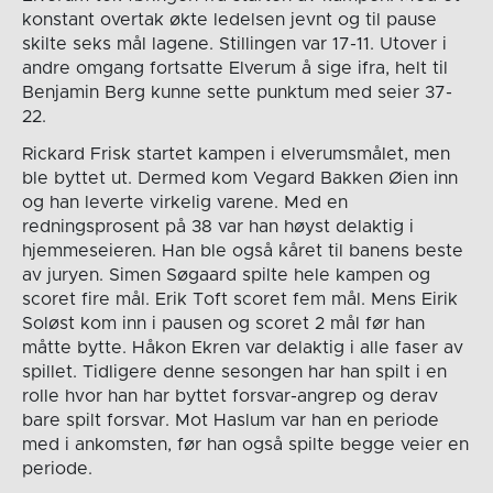
konstant overtak økte ledelsen jevnt og til pause
skilte seks mål lagene. Stillingen var 17-11. Utover i
andre omgang fortsatte Elverum å sige ifra, helt til
Benjamin Berg kunne sette punktum med seier 37-
22.
Rickard Frisk startet kampen i elverumsmålet, men
ble byttet ut. Dermed kom Vegard Bakken Øien inn
og han leverte virkelig varene. Med en
redningsprosent på 38 var han høyst delaktig i
hjemmeseieren. Han ble også kåret til banens beste
av juryen. Simen Søgaard spilte hele kampen og
scoret fire mål. Erik Toft scoret fem mål. Mens Eirik
Soløst kom inn i pausen og scoret 2 mål før han
måtte bytte. Håkon Ekren var delaktig i alle faser av
spillet. Tidligere denne sesongen har han spilt i en
rolle hvor han har byttet forsvar-angrep og derav
bare spilt forsvar. Mot Haslum var han en periode
med i ankomsten, før han også spilte begge veier en
periode.