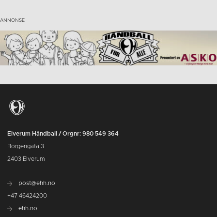
Elverum Håndball / Orgnr: 980 549 364
Borgengata 3
2403 Elverum
post@ehh.no
+47 46424200
ehh.no