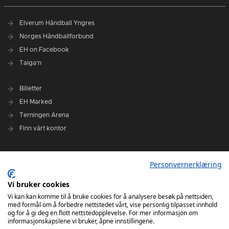
Elverum Håndball Yngres
Norges Håndballforbund
EH on Facebook
Taiga'n
Billetter
EH Marked
Terningen Arena
Finn vårt kontor
Personvernerklæring
Personvernerklæring
Om klubben
Administrasjonen i Elverum Håndball
Vi bruker cookies
Styre og utvalg
Vi kan kan komme til å bruke cookies for å analysere besøk på nettsiden,
med formål om å forbedre nettstedet vårt, vise personlig tilpasset innhold
VARSLINGSRUTINER FOR ELVERUM HÅNDBALL
og for å gi deg en flott nettstedopplevelse. For mer informasjon om
informasjonskapslene vi bruker, åpne innstillingene.