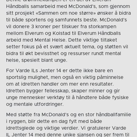
Håndballs samarbeid med McDonald’s, som gjennom
sitt prosjekt «Sammen om noe større» ønsker å bidra
til både sportens og samfunnets beste. McDonald’s
vil donere 3 kroner per tilskuer fra storkampen
mellom Elverum og Kolstad til Elverum Håndballs
arbeid med Mental Helse. Dette viktige tiltaket
setter fokus på et svært aktuelt tema, og støtten vil
bidra til økt bevissthet og ressurser rundt mental
helse, spesielt blant unge.
For Varde ILs Jenter 14 er dette ikke bare en
sportslig mulighet, men også en viktig påminnelse
om at idretten handler om mer enn resultater.
Idretten bygger fellesskap, skaper minner og gir
unge mennesker verktøy til å håndtere både fysiske
og mentale utfordringer.
Med støtte fra McDonald’s og en stor håndballfamilie
i ryggen, blir dette en dag fylt med både
idrettsglede og viktige verdier. Vi gratulerer Varde
IL Jenter 14 med denne unike sjansen og ser frem til