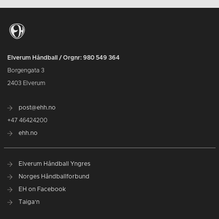
Elverum Håndball / Orgnr: 980 549 364
Borgengata 3
2403 Elverum
post@ehh.no
+47 46424200
ehh.no
Elverum Håndball Yngres
Norges Håndballforbund
EH on Facebook
Taiga'n