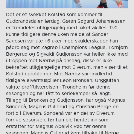
Det er et svekket Kolstad som kommer til
Gudbrandsdalen lørdag. Gøran Søgard Johannessen
er fremdeles utilgjengelig med røket akilles. Tv2
kunne tidligere denne uken melde at Sander
Sagosen var ute i 6 uker med skulderskaden han
pådro seg mot Zagreb i Champions League. Torbjørn
Bergerud og Sigvaldi Gudjonsson var heller ikke med
i troppen mot Nærbø på onsdag, disse er ikke
bekreftet utilgjengelige mot Elverum, men viser til et
Kolstad i problemer. Mot Nærbø var imidlertid
tidligere elvermuspiller Leon Bronken. Unggutten
valgte profftilværelsen i Trondheim før denne
sesongen og har fått to seriekamper så langt. I
Tillegg til Bronken og Gudjonsson, har også Magnus
Søndenå, Magnus Gullerud og Christian Berge en
fortid i Elverum. Søndenå var en del av Elverum
forrige sesongen, før han ble hentet inn som
erstatter for Magnus Abelvik Rød før denne
sesongen. Magnus Gullerud kom tilbake til Norge