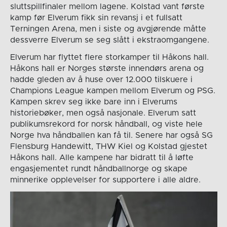
sluttspillfinaler mellom lagene. Kolstad vant første
kamp før Elverum fikk sin revansj i et fullsatt
Terningen Arena, men i siste og avgjørende måtte
dessverre Elverum se seg slått i ekstraomgangene.
Elverum har flyttet flere storkamper til Håkons hall.
Håkons hall er Norges største innendørs arena og
hadde gleden av å huse over 12.000 tilskuere i
Champions League kampen mellom Elverum og PSG.
Kampen skrev seg ikke bare inn i Elverums
historiebøker, men også nasjonale. Elverum satt
publikumsrekord for norsk håndball, og viste hele
Norge hva håndballen kan få til. Senere har også SG
Flensburg Handewitt, THW Kiel og Kolstad gjestet
Håkons hall. Alle kampene har bidratt til å løfte
engasjementet rundt håndballnorge og skape
minnerike opplevelser for supportere i alle aldre.