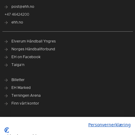
post@ehh.no
+47 46424200
ehh.no
Elverum Håndball Yngres
Norges Håndballforbund
EH on Facebook
Taiga'n
Billetter
EH Marked
Terningen Arena
Finn vårt kontor
Personvernerklæring
Personvernerklæring
Om klubben
Administrasjonen i Elverum Håndball