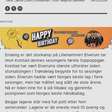
Tekst: Jakob Lund Christiansen , Foto: Magnus Stenseth
04/10/2024
Endelig er det storkamp på Lillehammer! Elverum tar
imot Kolstad dennes sesongens første toppoppgjør.
Kolstad har vært Elverums største utfordrer siden
storsatsingen i Trøndelag begynte for to sesonger
siden. Elverum hadde vært Norges beste lag i flere
sesonger, men har måttet seg slått de siste årene.
Nå er tiden inne for å slå tilbake og gjeninnta
posisjonen som Norges beste håndballag.
Begge lagene står med full pott etter fem
serierunder. Lagene er de eneste med 10 poeng og