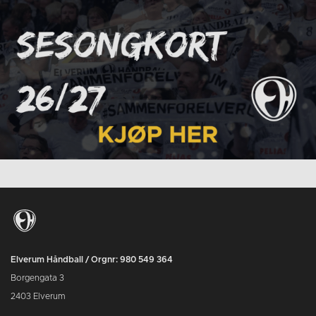
Elverum Håndball / Orgnr: 980 549 364
Borgengata 3
2403 Elverum