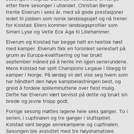
etter flere sesonger i utlandet. Christian Berge
trente Elverum i seks år, med så gode prestasjoner
ledet til jobben som norsk landslagssjef og nå trener
for Kolstad. Ellers kommer landslagsprofiler som
Simen Lyse og Vetle Eck Aga til Lillehammer.
Elverum og Kolstad har begge hatt en hektisk høst
med kamper. Elverum fikk en forsinket seriestart på
grunn av Europa-kvalifisering og har brukt
september måned på å hente inn igjen serierundene.
Mens Kolstad har spilt Champions Legaue i tillegg til
kamper i Norge. På lørdag vil det vise seg hvem som
har håndtert den høye kampbelastningen best, og
greid å fordele spilleminuttene over flest mulig.
Dette har Elverum vært bevisst på dette og brukt sin
brede og jevne tropp godt.
Forrige sesong møttes lagene hele seks ganger. To i
serien, i cupfinalen og tre ganger i sluttspillet.
Kolstad vant begge seriekampene og cupfinalen.
Sesongen ble avsluttet med tre høydramatiske