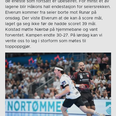
de eneste som fortsatt er ubeseiret. For minst et av
lagene blir Håkons hall endestasjon for seiersrekken.
Elverum kommer fra seier borte mot Runar på
onsdag. Der viste Elverum at de kan å score mål,
laget ga seg ikke før de hadde scoret 39 mål.
Kolstad møtte Nærbø på hjemmebane og vant
forventet. Kampen endte 30-27. På lørdag kan vi
vente oss to lag i storform som møtes til
toppoppgjør.