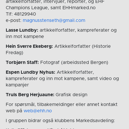
artikkelforfatter, intervjuer, reporter, og EHF
Champions League, samt EHHmarked.no
Tlf: 48129940
e-post:
magnusstenseth@gmail.com
Lasse Lundby:
artikkelforfatter, kampreferater og
inn mot kampene
Hein Sverre Ekeberg:
Artikkelforfatter (Historie
Fredag)
Torbjørn Staff:
Fotograf (arbeidssted Bergen)
Espen Lundby Nyhus:
Artikkelforfatter,
kampreferater og inn mot kampene, samt video og
kampanjer
Truls Berg Herjuaune:
Grafisk design
For spørsmål, tilbakemeldinger eller annet kontakt
web på
web@ehh.no
I gruppen bidrar også klubbens Markedsavdeling: