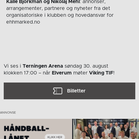
Kalle Björkman og Nikolaj Mehl
: annonser,
arrangementer, partnere og nyheter fra det
organisatoriske i klubben og hovedansvar for
ehhmarked.no
Vi ses i
Terningen Arena
søndag 30. august
klokken 17:00
– når
Elverum
møter
Viking TIF
!
Billetter