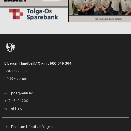
Elverum Håndball / Orgnr: 980 549 364
Borgengata 3
2403 Elverum
post@ehh.no
+47 46424200
ehh.no
Elverum Håndball Yngres