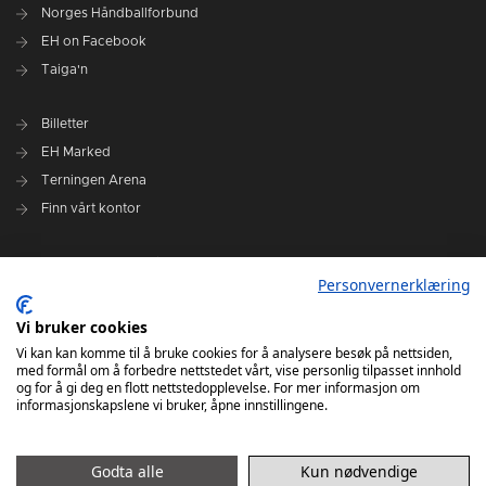
Norges Håndballforbund
EH on Facebook
Taiga'n
Billetter
EH Marked
Terningen Arena
Finn vårt kontor
Personvernerklæring
Personvernerklæring
Om klubben
Administrasjonen i Elverum Håndball
Vi bruker cookies
Styre og utvalg
Vi kan kan komme til å bruke cookies for å analysere besøk på nettsiden,
med formål om å forbedre nettstedet vårt, vise personlig tilpasset innhold
VARSLINGSRUTINER FOR ELVERUM HÅNDBALL
og for å gi deg en flott nettstedopplevelse. For mer informasjon om
informasjonskapslene vi bruker, åpne innstillingene.
Godta alle
Kun nødvendige