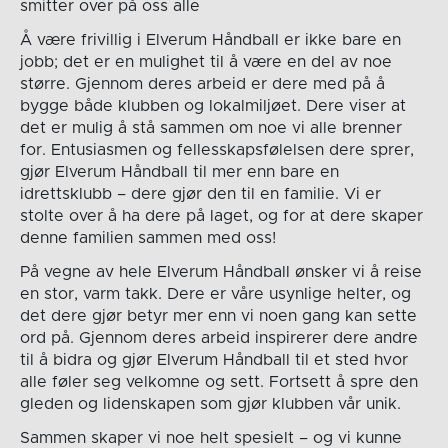
smitter over på oss alle
Å være frivillig i Elverum Håndball er ikke bare en
jobb; det er en mulighet til å være en del av noe
større. Gjennom deres arbeid er dere med på å
bygge både klubben og lokalmiljøet. Dere viser at
det er mulig å stå sammen om noe vi alle brenner
for. Entusiasmen og fellesskapsfølelsen dere sprer,
gjør Elverum Håndball til mer enn bare en
idrettsklubb – dere gjør den til en familie. Vi er
stolte over å ha dere på laget, og for at dere skaper
denne familien sammen med oss!
På vegne av hele Elverum Håndball ønsker vi å reise
en stor, varm takk. Dere er våre usynlige helter, og
det dere gjør betyr mer enn vi noen gang kan sette
ord på. Gjennom deres arbeid inspirerer dere andre
til å bidra og gjør Elverum Håndball til et sted hvor
alle føler seg velkomne og sett. Fortsett å spre den
gleden og lidenskapen som gjør klubben vår unik.
Sammen skaper vi noe helt spesielt – og vi kunne