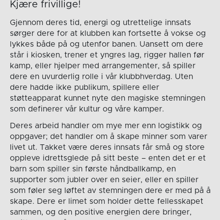
Kjære frivillige!
Gjennom deres tid, energi og utrettelige innsats
sørger dere for at klubben kan fortsette å vokse og
lykkes både på og utenfor banen. Uansett om dere
står i kiosken, trener et yngres lag, rigger hallen før
kamp, eller hjelper med arrangementer, så spiller
dere en uvurderlig rolle i vår klubbhverdag. Uten
dere hadde ikke publikum, spillere eller
støtteapparat kunnet nyte den magiske stemningen
som definerer vår kultur og våre kamper.
Deres arbeid handler om mye mer enn logistikk og
oppgaver; det handler om å skape minner som varer
livet ut. Takket være deres innsats får små og store
oppleve idrettsglede på sitt beste – enten det er et
barn som spiller sin første håndballkamp, en
supporter som jubler over en seier, eller en spiller
som føler seg løftet av stemningen dere er med på å
skape. Dere er limet som holder dette fellesskapet
sammen, og den positive energien dere bringer,