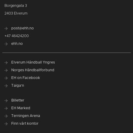
Borgengata 3
2403 Elverum
post@ehh.no
+47 46424200
ehh.no
Elverum Håndball Yngres
Norges Håndballforbund
EH on Facebook
Taiga'n
Billetter
EH Marked
Terningen Arena
Finn vårt kontor