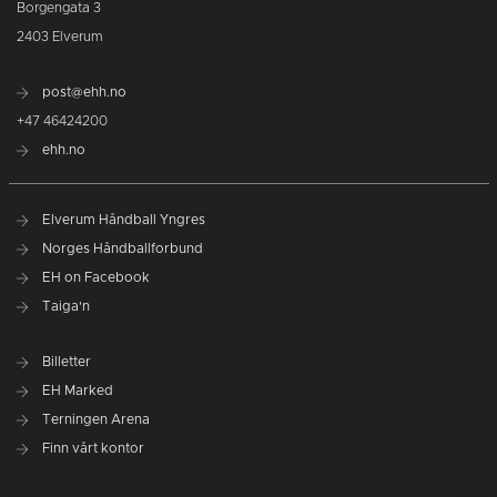
Borgengata 3
2403 Elverum
post@ehh.no
+47 46424200
ehh.no
Elverum Håndball Yngres
Norges Håndballforbund
EH on Facebook
Taiga'n
Billetter
EH Marked
Terningen Arena
Finn vårt kontor