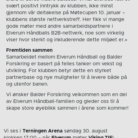
svært positivt inntrykk av klubben, ikke minst
gjennom vår deltakelse på Møtecupen 10. januar –
klubbens største nettverkstreff. Her fikk vi mange
gode møter med andre samarbeidspartnere i
Elverum Håndballs B2B-nettverk, noe som virkelig
viser hvor sterkt og inkluderende dette miljøet er.»
Fremtiden sammen
Samarbeidet mellom Elverum Håndball og Balder
Forsikring er basert på felles tanker om vekst og
utvikling. For klubben betyr dette en styrket
partnerbase og nye muligheter til å levere både på
og utenfor banen.
Vi ønsker Balder Forsikring velkommen som en del
av Elverum Håndball-familien og gleder oss til å
skape store øyeblikk sammen i årene som kommer!
Vi ses i
Terningen Arena
søndag 30. august
klokken 17:00
– når
Elverum
møter
Viking TIF
!