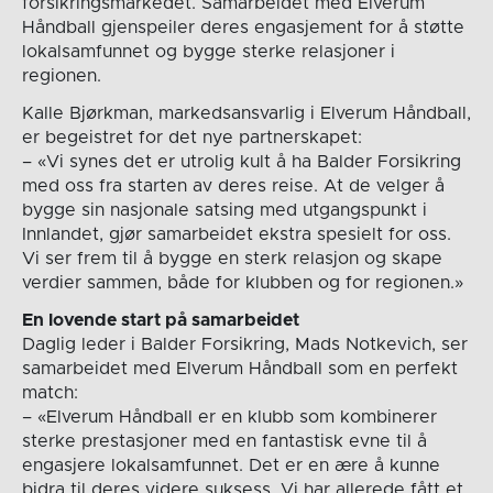
forsikringsmarkedet. Samarbeidet med Elverum
Håndball gjenspeiler deres engasjement for å støtte
lokalsamfunnet og bygge sterke relasjoner i
regionen.
Kalle Bjørkman, markedsansvarlig i Elverum Håndball,
er begeistret for det nye partnerskapet:
– «Vi synes det er utrolig kult å ha Balder Forsikring
med oss fra starten av deres reise. At de velger å
bygge sin nasjonale satsing med utgangspunkt i
Innlandet, gjør samarbeidet ekstra spesielt for oss.
Vi ser frem til å bygge en sterk relasjon og skape
verdier sammen, både for klubben og for regionen.»
En lovende start på samarbeidet
Daglig leder i Balder Forsikring, Mads Notkevich, ser
samarbeidet med Elverum Håndball som en perfekt
match:
– «Elverum Håndball er en klubb som kombinerer
sterke prestasjoner med en fantastisk evne til å
engasjere lokalsamfunnet. Det er en ære å kunne
bidra til deres videre suksess. Vi har allerede fått et