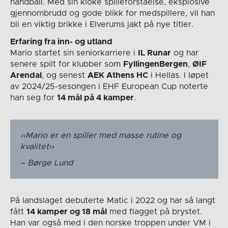
håndball. Med sin kloke spilleforståelse, eksplosive
gjennombrudd og gode blikk for medspillere, vil han
bli en viktig brikke i Elverums jakt på nye titler.
Erfaring fra inn- og utland
Mario startet sin seniorkarriere i
IL Runar
og har
senere spilt for klubber som
FyllingenBergen
,
ØIF
Arendal
, og senest
AEK Athens HC
i Hellas. I løpet
av 2024/25-sesongen i EHF European Cup noterte
han seg for
14 mål på 4 kamper
.
Mario er en spiller med masse rutine og
kvalitet
Børge Lund
På landslaget debuterte Matic i 2022 og har så langt
fått
14 kamper og 18 mål
med flagget på brystet.
Han var også med i den norske troppen under VM i