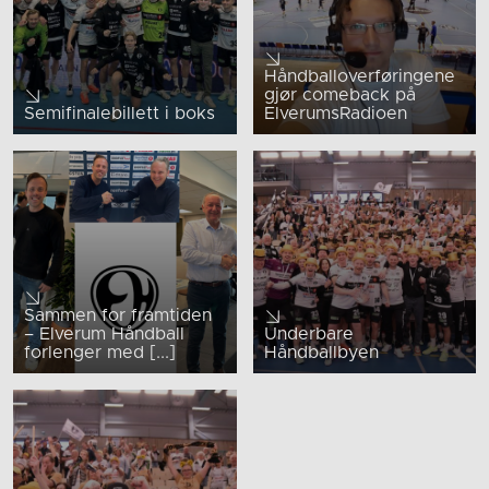
Håndballoverføringene
gjør comeback på
Semifinalebillett i boks
ElverumsRadioen
Sammen for framtiden
– Elverum Håndball
Underbare
forlenger med [...]
Håndballbyen