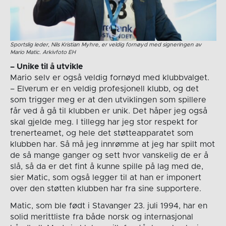
Sportslig leder, Nils Kristian Myhre, er veldig fornøyd med signeringen av
Mario Matic. Arkivfoto EH
– Unike til å utvikle
Mario selv er også veldig fornøyd med klubbvalget.
– Elverum er en veldig profesjonell klubb, og det
som trigger meg er at den utviklingen som spillere
får ved å gå til klubben er unik. Det håper jeg også
skal gjelde meg. I tillegg har jeg stor respekt for
trenerteamet, og hele det støtteapparatet som
klubben har. Så må jeg innrømme at jeg har spilt mot
de så mange ganger og sett hvor vanskelig de er å
slå, så da er det fint å kunne spille på lag med de,
sier Matic, som også legger til at han er imponert
over den støtten klubben har fra sine supportere.
Matic, som ble født i Stavanger 23. juli 1994, har en
solid merittliste fra både norsk og internasjonal