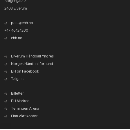
Borgengata 3
2403 Elverum
post@ehh.no
+47 46424200
ehh.no
Elverum Håndball Yngres
Norges Håndballforbund
EH on Facebook
Taiga'n
Billetter
EH Marked
Terningen Arena
Finn vårt kontor