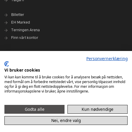
Taiga'n
Billetter
EH Marked
Terningen Arena
Finn vårt kontor
Personvernerklæring
Personvernerklæring
Om klubben
Administrasjonen i Elverum Håndball
Vi bruker cookies
Styre og utvalg
Vi kan kan komme til å bruke cookies for å analysere besøk på nettsiden,
med formål om å forbedre nettstedet vårt, vise personlig tilpasset innhold
VARSLINGSRUTINER FOR ELVERUM HÅNDBALL
og for å gi deg en flott nettstedopplevelse. For mer informasjon om
informasjonskapslene vi bruker, åpne innstillingene.
Godta alle
Kun nødvendige
Nei, endre valg