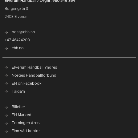
Elverum Håndball / Orgnr: 980 549 364
Borgengata 3
2403 Elverum
post@ehh.no
+47 46424200
ehh.no
Elverum Håndball Yngres
Norges Håndballforbund
EH on Facebook
Taiga'n
Billetter
EH Marked
Terningen Arena
Finn vårt kontor