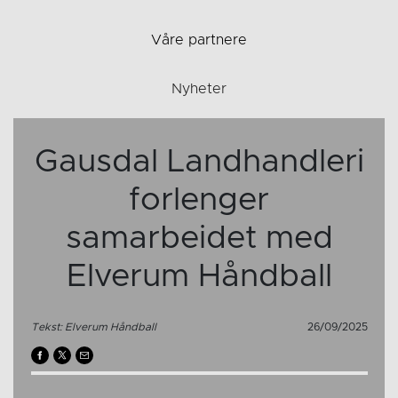
Våre partnere
Nyheter
Gausdal Landhandleri
forlenger
samarbeidet med
Elverum Håndball
Tekst: Elverum Håndball
26/09/2025