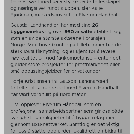
flere år vært med på å styrke både fellesskapet
og næringslivet rundt klubben, sier Kalle
Bjørkman, markedsansvarlig i Elverum Håndball.
Gausdal Landhandleri har med sine
26
byggevarehus
og over
950 ansatte
etablert seg
som en av de største aktørene i bransjen i
Norge. Med hovedkontor på Lillehammer har de
sterk lokal tilknytning, og er kjent for å levere
høy kvalitet og god fagkompetanse – enten det
gjelder store prosjekter for proffmarkedet eller
små oppussingsjobber for privatkunder.
Tonje Kristiansen fra Gausdal Landhandleri
forteller at samarbeidet med Elverum Håndball
har vært verdifullt på flere måter.
– Vi opplever Elverum Håndball som en
profesjonell samarbeidspartner som gir oss både
synlighet og muligheter til å bygge relasjoner
gjennom B2B-nettverket. Samtidig er det viktig
for oss å støtte opp under lokalidrett og bidra til